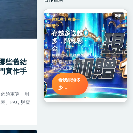
贊助
你現在卡在哪一
階？
存越多送越
多，階梯彩
金
累積儲值達標自動
哪些舊結
解鎖對應彩金，階
梯越高送越狠。
門實作手
看我能領多
少 →
論必須重算，用
、FAQ 與查