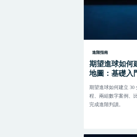
進階指南
期望進球如何建
地圖：基礎入
期望進球如何建立 3
程、兩組數字案例、比
完成進階判讀。