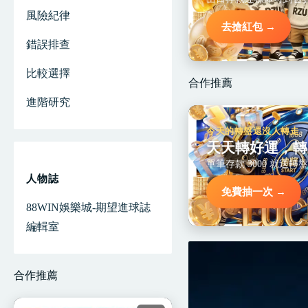
風險紀律
去搶紅包 →
錯誤排查
比較選擇
合作推薦
進階研究
今天的轉盤還沒人轉走
天天轉好運，轉
單筆存款 3000 就送轉
人物誌
免費抽一次 →
88WIN娛樂城-期望進球誌
編輯室
合作推薦