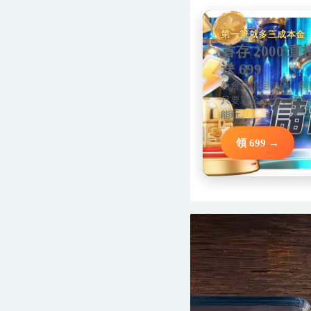
第一筆就多三成本金
首存 2000 直
送 699
新會員限定加碼，碼
只要彩金五倍，領完
能玩。
領 699 →