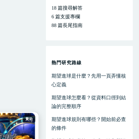
18 篇搜尋解答
6 篇支援專欄
88 篇長尾指南
熱門研究路線
期望進球是什麼？先用一頁弄懂核
心定義
期望進球怎麼看？從資料口徑到結
論的完整順序
期望進球規則有哪些？開始前必查
贊助
的條件