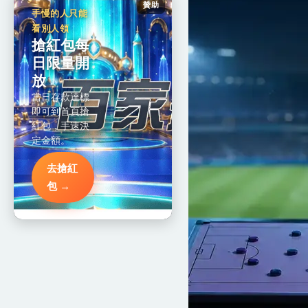
贊助
手慢的人只能
看別人領
搶紅包每
日限量開
放
當日存款達標
即可到首頁搶
紅包，手速決
定金額。
去搶紅
包 →