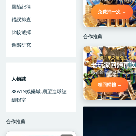
風險紀律
免費抽一次 →
錯誤排查
比較選擇
合作推薦
進階研究
很久沒回來？這包是你
老玩家回歸再送
回鍋會員專屬彩金，優
人物誌
領回歸禮 →
88WIN娛樂城-期望進球誌
編輯室
合作推薦