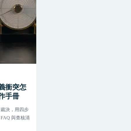
義衝突怎
作手冊
麼裁決，用四步
AQ 與查核清