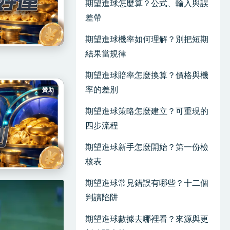
期望進球怎麼算？公式、輸入與誤
差帶
期望進球機率如何理解？別把短期
結果當規律
期望進球賠率怎麼換算？價格與機
率的差別
贊助
期望進球策略怎麼建立？可重現的
四步流程
期望進球新手怎麼開始？第一份檢
核表
期望進球常見錯誤有哪些？十二個
判讀陷阱
期望進球數據去哪裡看？來源與更