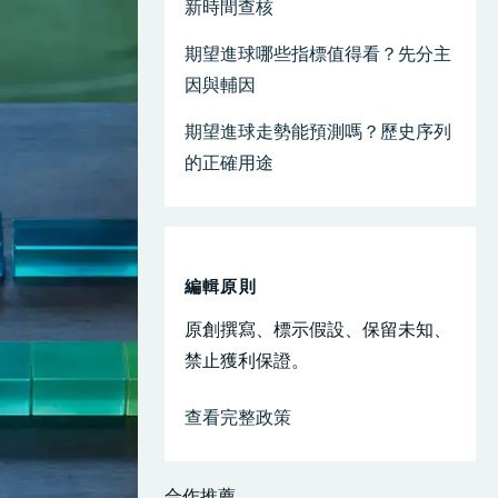
新時間查核
期望進球哪些指標值得看？先分主
因與輔因
期望進球走勢能預測嗎？歷史序列
的正確用途
編輯原則
原創撰寫、標示假設、保留未知、
禁止獲利保證。
查看完整政策
合作推薦