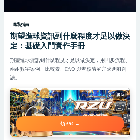
進階指南
期望進球資訊到什麼程度才足以做決
定：基礎入門實作手冊
期望進球資訊到什麼程度才足以做決定，用四步流程、
兩組數字案例、比較表、FAQ 與查核清單完成進階判
讀。
贊助
第一筆就多三成本金
首存 2000 直接送 699
新會員限定加碼，碼量只要彩金五倍，領完就能玩。
領 699 →