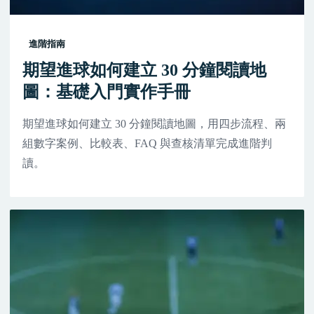
進階指南
期望進球如何建立 30 分鐘閱讀地
圖：基礎入門實作手冊
期望進球如何建立 30 分鐘閱讀地圖，用四步流程、兩
組數字案例、比較表、FAQ 與查核清單完成進階判
讀。