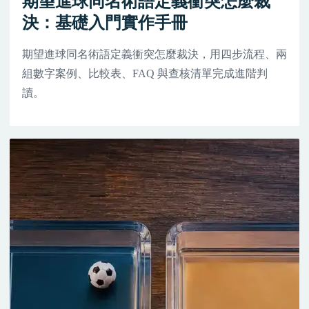
期望進球同名術語定義衝突怎麼裁
決：基礎入門實作手冊
期望進球同名術語定義衝突怎麼裁決，用四步流程、兩
組數字案例、比較表、FAQ 與查核清單完成進階判
讀。