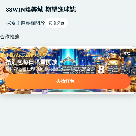
88WIN娛樂城-期望進球誌
探索
主題
專欄
關於
切換深色
合作推薦
贊助
手慢的人只能看別人領
搶紅包每日限量開放
當日存款達標即可到首頁搶紅包，手速決定金額。
去搶紅包 →