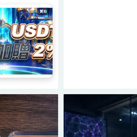
贊助
接
量
就