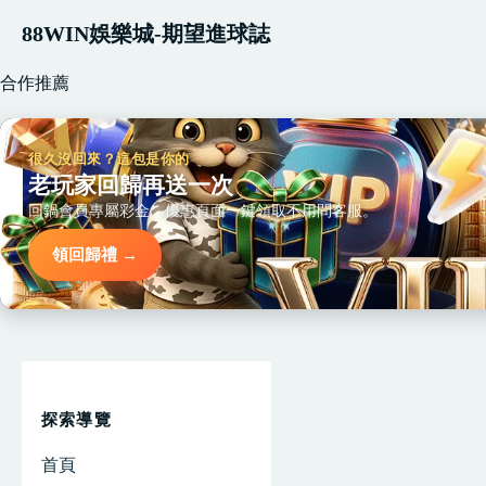
88WIN娛樂城-期望進球誌
合作推薦
很久沒回來？這包是你的
老玩家回歸再送一次
回鍋會員專屬彩金，優惠頁面一鍵領取不用問客服。
領回歸禮 →
探索導覽
首頁