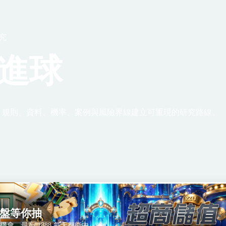
研究
進球
、規則、資料、機率、案例與風險界線建立可重現的研究路線。
盤等你抽
盤機會，最高 2888 每天都能中。