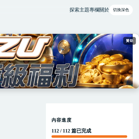
探索
主題
專欄
關於
切換深色
贊助
內容進度
112 / 112 篇已完成