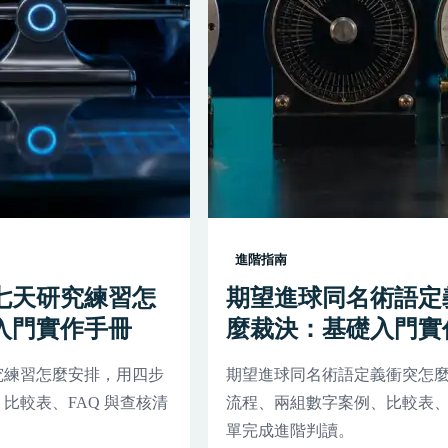
進階指南
七天研究練習怎
期望進球同名術語定
入門實作手冊
麼裁決：基礎入門實
究練習怎麼安排，用四步
期望進球同名術語定義衝突怎
比較表、FAQ 與查核清
流程、兩組數字案例、比較表、F
單完成進階判讀。