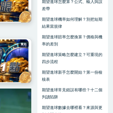
期望進球怎麼算？公式、輸入與誤
差帶
期望進球機率如何理解？別把短期
結果當規律
期望進球賠率怎麼換算？價格與機
率的差別
贊助
期望進球策略怎麼建立？可重現的
四步流程
期望進球新手怎麼開始？第一份檢
核表
期望進球常見錯誤有哪些？十二個
判讀陷阱
期望進球數據去哪裡看？來源與更