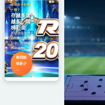
贊助
你現在卡在哪
一階？
存越多送
越多，階
梯彩金
累積儲值達標
自動解鎖對應
彩金，階梯越
高送越狠。
看我能
領多少
→