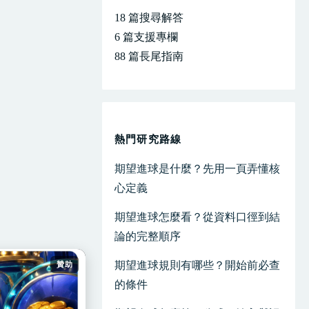
18 篇搜尋解答
6 篇支援專欄
88 篇長尾指南
熱門研究路線
期望進球是什麼？先用一頁弄懂核
心定義
期望進球怎麼看？從資料口徑到結
論的完整順序
期望進球規則有哪些？開始前必查
贊助
的條件