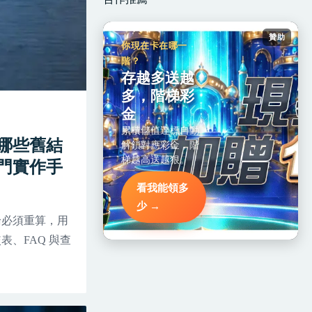
贊助
你現在卡在哪一
階？
存越多送越
多，階梯彩
金
累積儲值達標自動
哪些舊結
解鎖對應彩金，階
梯越高送越狠。
門實作手
看我能領多
少 →
論必須重算，用
、FAQ 與查