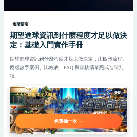
進階指南
期望進球資訊到什麼程度才足以做決
定：基礎入門實作手冊
期望進球資訊到什麼程度才足以做決定，用四步流程、
兩組數字案例、比較表、FAQ 與查核清單完成進階判
讀。
贊助
今天的轉盤還沒人轉走
天天轉好運，轉盤等你抽
單筆存款 3000 就送轉盤機會，最高 2888 每天都能中。
免費抽一次 →