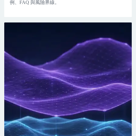
例、FAQ 與風險界線。