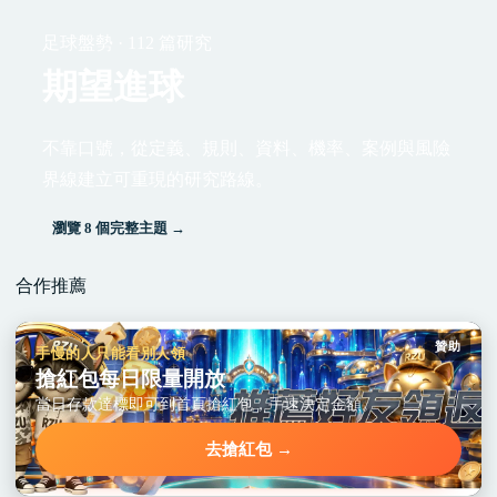
足球盤勢 · 112 篇研究
期望進球
不靠口號，從定義、規則、資料、機率、案例與風險
界線建立可重現的研究路線。
瀏覽 8 個完整主題 →
合作推薦
贊助
手慢的人只能看別人領
搶紅包每日限量開放
當日存款達標即可到首頁搶紅包，手速決定金額。
去搶紅包 →