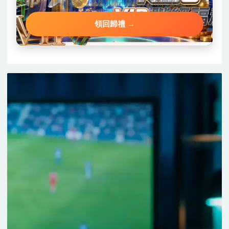
回鍋會員專屬彩金，優惠頁面一鍵領取不用問客服。
領回歸禮 →