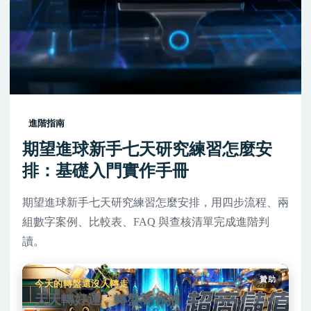
進階指南
期望進球新手七天研究練習怎麼安
排：基礎入門實作手冊
期望進球新手七天研究練習怎麼安排，用四步流程、兩
組數字案例、比較表、FAQ 與查核清單完成進階判
讀。
贊助
今天的轉盤還沒人轉走
天天轉好運，轉盤等你抽