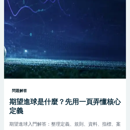
問題解答
期望進球是什麼？先用一頁弄懂核心
定義
期望進球入門解答：整理定義、規則、資料、指標、案