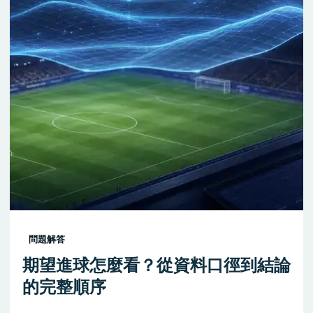
問題解答
期望進球怎麼看？從資料口徑到結論
的完整順序