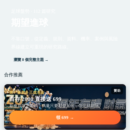
足球盤勢 · 112 篇研究
期望進球
不靠口號，從定義、規則、資料、機率、案例與風險
界線建立可重現的研究路線。
瀏覽 8 個完整主題 →
合作推薦
贊助
第一筆就多三成本金
首存 2000 直接送 699
新會員限定加碼，碼量只要彩金五倍，領完就能玩。
領 699 →