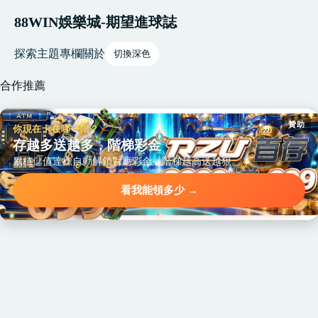
88WIN娛樂城-期望進球誌
探索
主題
專欄
關於
切換深色
合作推薦
贊助
你現在卡在哪一階？
存越多送越多，階梯彩金
累積儲值達標自動解鎖對應彩金，階梯越高送越狠。
看我能領多少 →