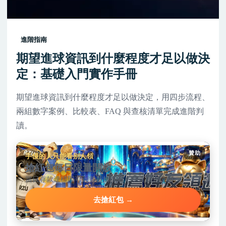
進階指南
期望進球資訊到什麼程度才足以做決
定：基礎入門實作手冊
期望進球資訊到什麼程度才足以做決定，用四步流程、
兩組數字案例、比較表、FAQ 與查核清單完成進階判
讀。
贊助
手慢的人只能看別人領
搶紅包每日限量開放
當日存款達標即可到首頁搶紅包，手速決定金額。
去搶紅包 →