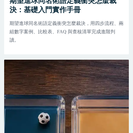
期望進球同名術語定義衝突怎麼裁
決：基礎入門實作手冊
期望進球同名術語定義衝突怎麼裁決，用四步流程、兩
組數字案例、比較表、FAQ 與查核清單完成進階判
讀。