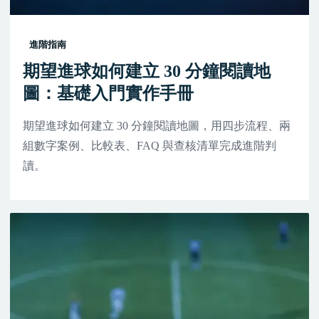
進階指南
期望進球如何建立 30 分鐘閱讀地
圖：基礎入門實作手冊
期望進球如何建立 30 分鐘閱讀地圖，用四步流程、兩
組數字案例、比較表、FAQ 與查核清單完成進階判
讀。