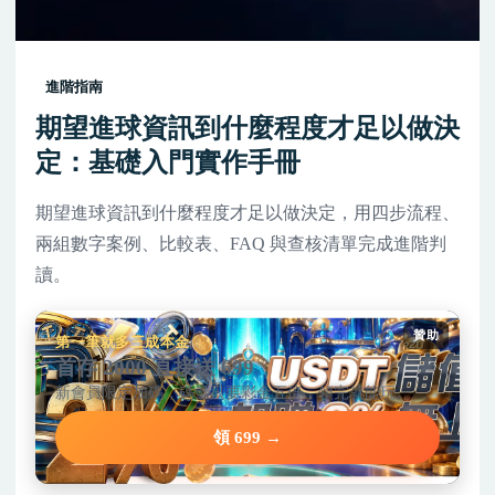
進階指南
期望進球資訊到什麼程度才足以做決
定：基礎入門實作手冊
期望進球資訊到什麼程度才足以做決定，用四步流程、
兩組數字案例、比較表、FAQ 與查核清單完成進階判
讀。
贊助
第一筆就多三成本金
首存 2000 直接送 699
新會員限定加碼，碼量只要彩金五倍，領完就能玩。
領 699 →