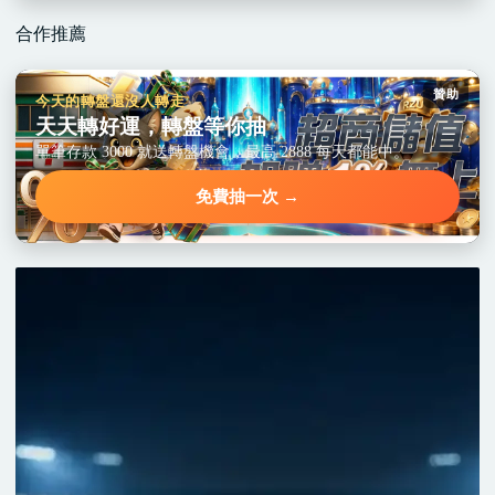
合作推薦
贊助
今天的轉盤還沒人轉走
天天轉好運，轉盤等你抽
單筆存款 3000 就送轉盤機會，最高 2888 每天都能中。
免費抽一次 →