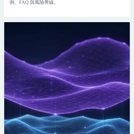
例、FAQ 與風險界線。