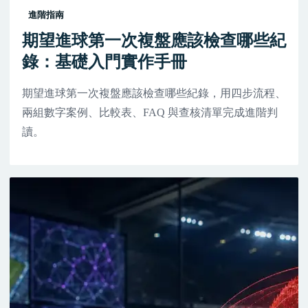
進階指南
期望進球第一次複盤應該檢查哪些紀
錄：基礎入門實作手冊
期望進球第一次複盤應該檢查哪些紀錄，用四步流程、
兩組數字案例、比較表、FAQ 與查核清單完成進階判
讀。