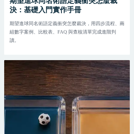
期望進球同名術語定義衝突怎麼裁
決：基礎入門實作手冊
期望進球同名術語定義衝突怎麼裁決，用四步流程、兩
組數字案例、比較表、FAQ 與查核清單完成進階判
讀。