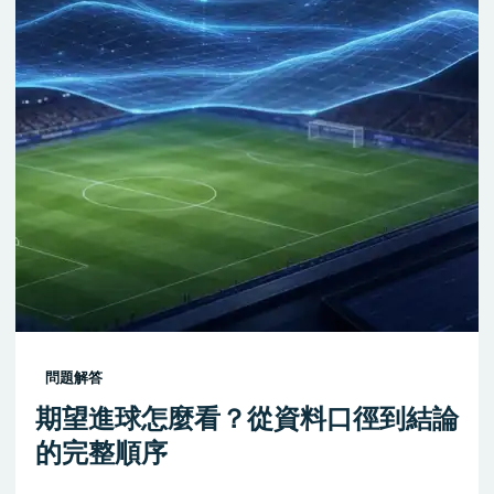
問題解答
期望進球怎麼看？從資料口徑到結論
的完整順序