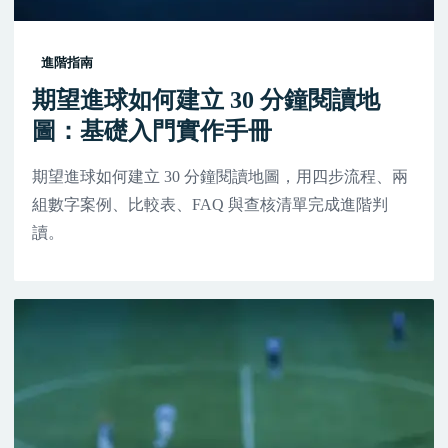
進階指南
期望進球如何建立 30 分鐘閱讀地
圖：基礎入門實作手冊
期望進球如何建立 30 分鐘閱讀地圖，用四步流程、兩
組數字案例、比較表、FAQ 與查核清單完成進階判
讀。