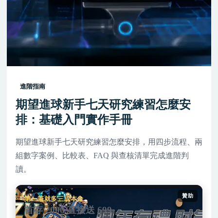
進階指南
期望進球新手七天研究練習怎麼安
排：基礎入門實作手冊
期望進球新手七天研究練習怎麼安排，用四步流程、兩
組數字案例、比較表、FAQ 與查核清單完成進階判
讀。
贊助
第一筆就多三成本金
首存 2000 直接送 699