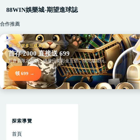
88WIN娛樂城-期望進球誌
合作推薦
第一筆就多三成本金
首存 2000 直接送 699
新會員限定加碼，碼量只要彩金五倍，領完就能玩。
領 699 →
探索導覽
首頁