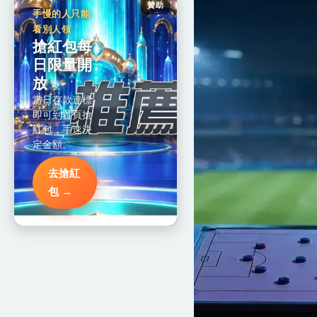
贊助
手慢的人只能
看別人領
搶紅包每
日限量開
放
當日存款達標
即可到首頁搶
紅包，手速決
定金額。
去搶紅
包 →