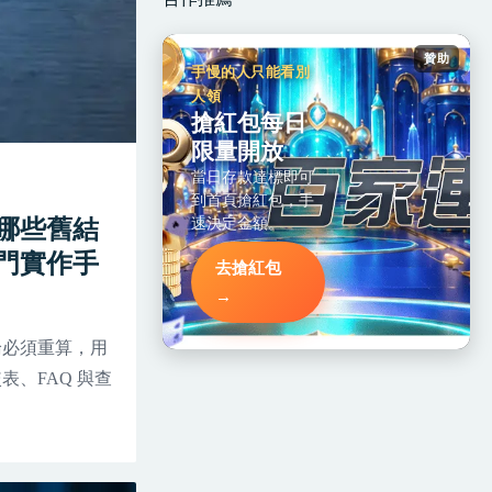
贊助
手慢的人只能看別
人領
搶紅包每日
限量開放
當日存款達標即可
到首頁搶紅包，手
速決定金額。
哪些舊結
門實作手
去搶紅包
→
論必須重算，用
、FAQ 與查