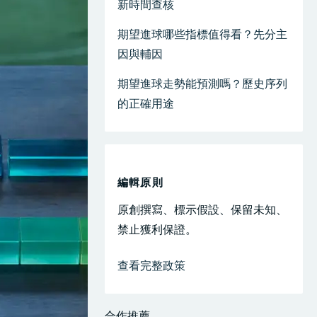
新時間查核
期望進球哪些指標值得看？先分主
因與輔因
期望進球走勢能預測嗎？歷史序列
的正確用途
編輯原則
原創撰寫、標示假設、保留未知、
禁止獲利保證。
查看完整政策
合作推薦