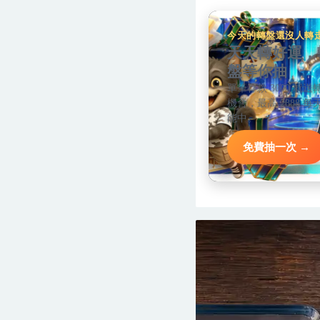
今天的轉盤還沒人轉
天天轉好運，
盤等你抽
單筆存款 3000 就送
機會，最高 2888 每
能中。
免費抽一次 →