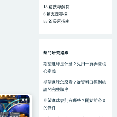
18 篇搜尋解答
6 篇支援專欄
88 篇長尾指南
熱門研究路線
期望進球是什麼？先用一頁弄懂核
心定義
期望進球怎麼看？從資料口徑到結
論的完整順序
期望進球規則有哪些？開始前必查
贊助
的條件