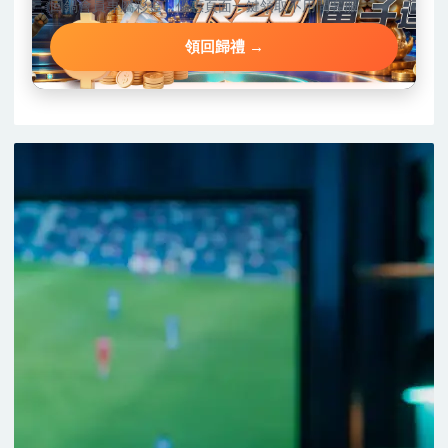
回鍋會員專屬彩金，優惠頁面一鍵領取不用問客服。
領回歸禮 →