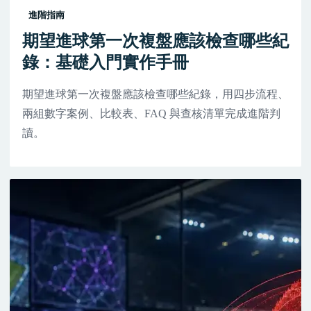
進階指南
期望進球第一次複盤應該檢查哪些紀
錄：基礎入門實作手冊
期望進球第一次複盤應該檢查哪些紀錄，用四步流程、
兩組數字案例、比較表、FAQ 與查核清單完成進階判
讀。