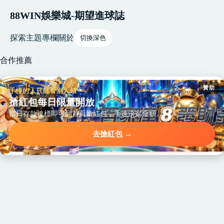
88WIN娛樂城-期望進球誌
探索
主題
專欄
關於
切換深色
合作推薦
贊助
手慢的人只能看別人領
搶紅包每日限量開放
當日存款達標即可到首頁搶紅包，手速決定金額。
去搶紅包 →