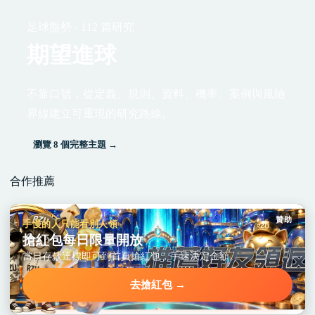
足球盤勢 · 112 篇研究
期望進球
不靠口號，從定義、規則、資料、機率、案例與風險
界線建立可重現的研究路線。
瀏覽 8 個完整主題 →
合作推薦
贊助
手慢的人只能看別人領
搶紅包每日限量開放
當日存款達標即可到首頁搶紅包，手速決定金額。
去搶紅包 →