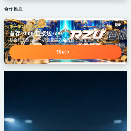
合作推薦
贊助
第一筆就多三成本金
首存 2000 直接送 699
新會員限定加碼，碼量只要彩金五倍，領完就能玩。
領 699 →