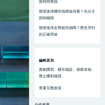
新時間查核
期望進球哪些指標值得看？先分主
因與輔因
期望進球走勢能預測嗎？歷史序列
的正確用途
編輯原則
原創撰寫、標示假設、保留未知、
禁止獲利保證。
查看完整政策
合作推薦