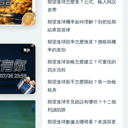
期望進球怎麼算？公式、輸入與誤
差帶
期望進球機率如何理解？別把短期
結果當規律
期望進球賠率怎麼換算？價格與機
率的差別
贊助
期望進球策略怎麼建立？可重現的
四步流程
期望進球新手怎麼開始？第一份檢
核表
期望進球常見錯誤有哪些？十二個
判讀陷阱
期望進球數據去哪裡看？來源與更