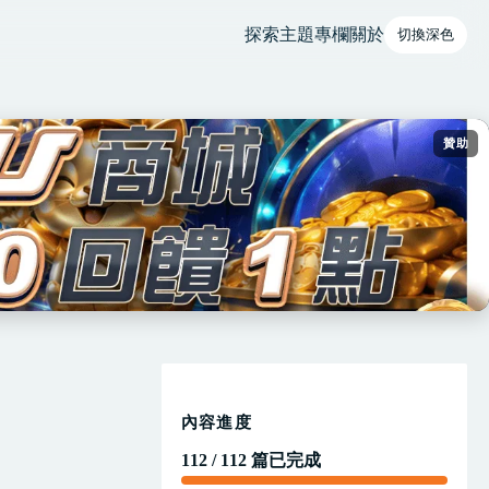
探索
主題
專欄
關於
切換深色
贊助
內容進度
112 / 112 篇已完成