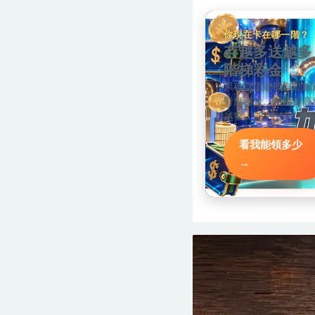
你現在卡在哪一階？
存越多送越多
階梯彩金
累積儲值達標自動解
對應彩金，階梯越高
越狠。
看我能領多少
→