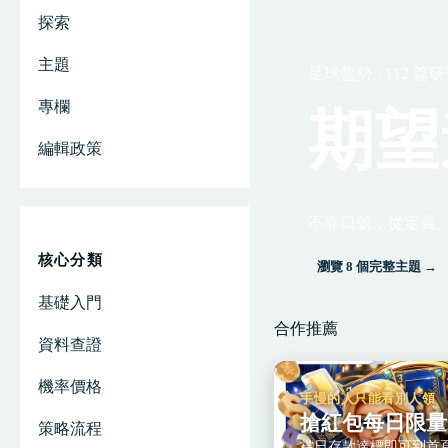
探索
主題
足球盤勢 · 112 篇
專欄
期望
編輯政策
不靠口號，從定義
核心分類
瀏覽 8 個完整主題 →
基礎入門
合作推薦
資料查證
機率價格
手慢的人只能看別人領
搶紅包每日限量
策略流程
當日存款達標即可到首