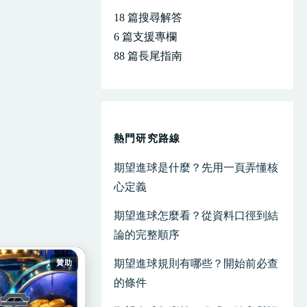
18 篇搜尋解答
6 篇支援專欄
88 篇長尾指南
熱門研究路線
期望進球是什麼？先用一頁弄懂核
心定義
期望進球怎麼看？從資料口徑到結
論的完整順序
期望進球規則有哪些？開始前必查
贊助
的條件