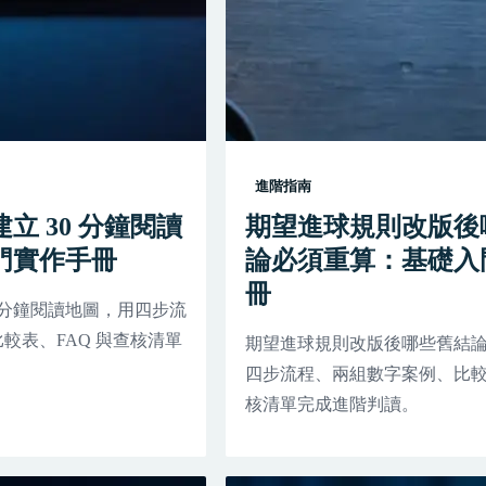
進階指南
立 30 分鐘閱讀
期望進球規則改版後
門實作手冊
論必須重算：基礎入
冊
0 分鐘閱讀地圖，用四步流
較表、FAQ 與查核清單
期望進球規則改版後哪些舊結
四步流程、兩組數字案例、比較表
核清單完成進階判讀。