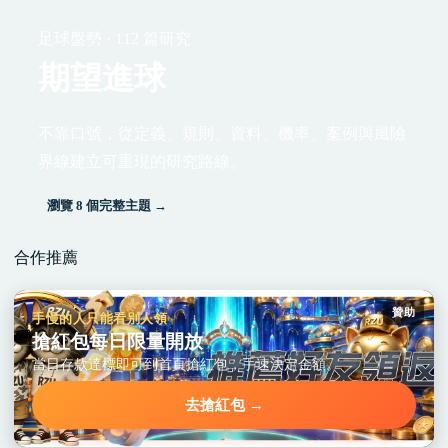
足球盤勢 · 112 篇研究
期望進球
不靠口號，從定義、規則、資料、機率、案例與風險
界線建立可重現的研究路線。
瀏覽 8 個完整主題 →
合作推薦
贊助
手慢的人只能看別人領
搶紅包每日限量開放
當日存款達標即可到首頁搶紅包，手速決定金額。
去搶紅包 →