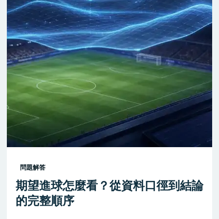
問題解答
期望進球怎麼看？從資料口徑到結論
的完整順序