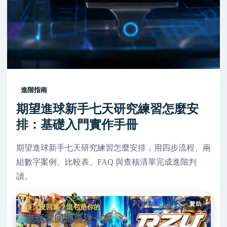
進階指南
期望進球新手七天研究練習怎麼安
排：基礎入門實作手冊
期望進球新手七天研究練習怎麼安排，用四步流程、兩
組數字案例、比較表、FAQ 與查核清單完成進階判
讀。
贊助
很久沒回來？這包是你的
老玩家回歸再送一次