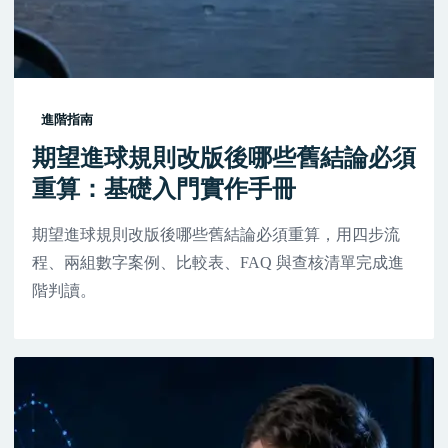
進階指南
期望進球規則改版後哪些舊結論必須
重算：基礎入門實作手冊
期望進球規則改版後哪些舊結論必須重算，用四步流
程、兩組數字案例、比較表、FAQ 與查核清單完成進
階判讀。