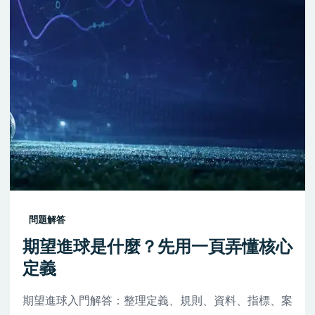
問題解答
期望進球是什麼？先用一頁弄懂核心
定義
期望進球入門解答：整理定義、規則、資料、指標、案