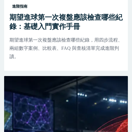
進階指南
期望進球第一次複盤應該檢查哪些紀
錄：基礎入門實作手冊
期望進球第一次複盤應該檢查哪些紀錄，用四步流程、
兩組數字案例、比較表、FAQ 與查核清單完成進階判
讀。