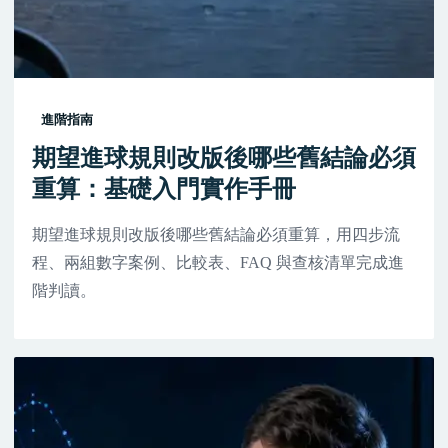
進階指南
期望進球規則改版後哪些舊結論必須
重算：基礎入門實作手冊
期望進球規則改版後哪些舊結論必須重算，用四步流
程、兩組數字案例、比較表、FAQ 與查核清單完成進
階判讀。