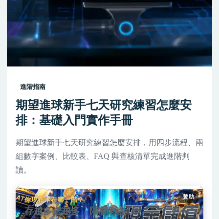
進階指南
期望進球新手七天研究練習怎麼安
排：基礎入門實作手冊
期望進球新手七天研究練習怎麼安排，用四步流程、兩
組數字案例、比較表、FAQ 與查核清單完成進階判
讀。
贊助
你現在卡在哪一階？
存越多送越多，階梯彩金