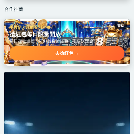
合作推薦
贊助
手慢的人只能看別人領
搶紅包每日限量開放
當日存款達標即可到首頁搶紅包，手速決定金額。
去搶紅包 →