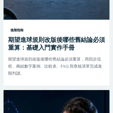
進階指南
期望進球規則改版後哪些舊結論必須
重算：基礎入門實作手冊
期望進球規則改版後哪些舊結論必須重算，用四步流
程、兩組數字案例、比較表、FAQ 與查核清單完成進
階判讀。