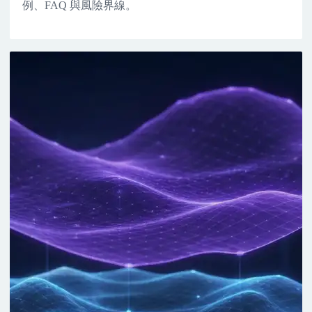
例、FAQ 與風險界線。