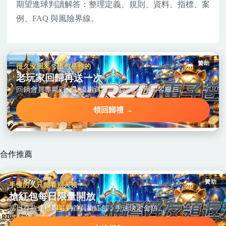
期望進球判讀解答：整理定義、規則、資料、指標、案
例、FAQ 與風險界線。
贊助
很久沒回來？這包是你的
老玩家回歸再送一次
回鍋會員專屬彩金，優惠頁面一鍵領取不用問客服。
領回歸禮 →
合作推薦
贊助
手慢的人只能看別人領
搶紅包每日限量開放
當日存款達標即可到首頁搶紅包，手速決定金額。