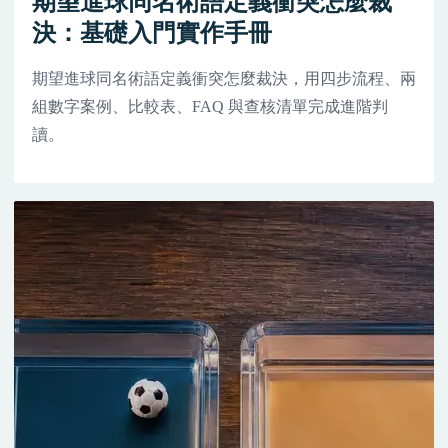
期望進球同名術語定義衝突怎麼裁
決：基礎入門實作手冊
期望進球同名術語定義衝突怎麼裁決，用四步流程、兩
組數字案例、比較表、FAQ 與查核清單完成進階判
讀。