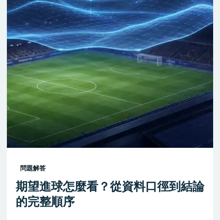
問題解答
期望進球怎麼看？從資料口徑到結論
的完整順序