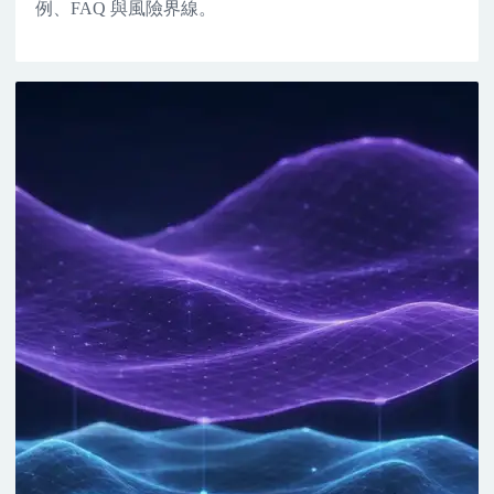
例、FAQ 與風險界線。