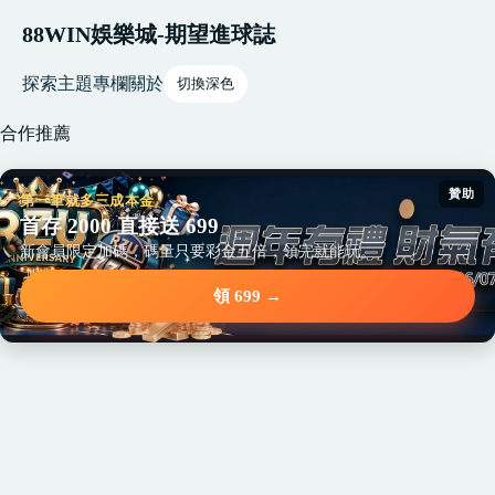
88WIN娛樂城-期望進球誌
探索
主題
專欄
關於
切換深色
合作推薦
贊助
第一筆就多三成本金
首存 2000 直接送 699
新會員限定加碼，碼量只要彩金五倍，領完就能玩。
領 699 →