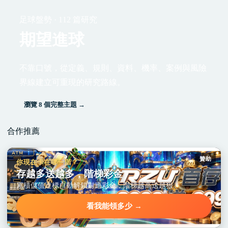
足球盤勢 · 112 篇研究
期望進球
不靠口號，從定義、規則、資料、機率、案例與風險
界線建立可重現的研究路線。
瀏覽 8 個完整主題 →
合作推薦
贊助
你現在卡在哪一階？
存越多送越多，階梯彩金
累積儲值達標自動解鎖對應彩金，階梯越高送越狠。
看我能領多少 →