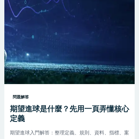
問題解答
期望進球是什麼？先用一頁弄懂核心
定義
期望進球入門解答：整理定義、規則、資料、指標、案