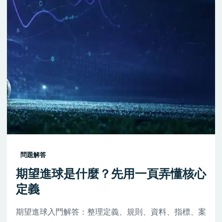
問題解答
期望進球是什麼？先用一頁弄懂核心
定義
期望進球入門解答：整理定義、規則、資料、指標、案