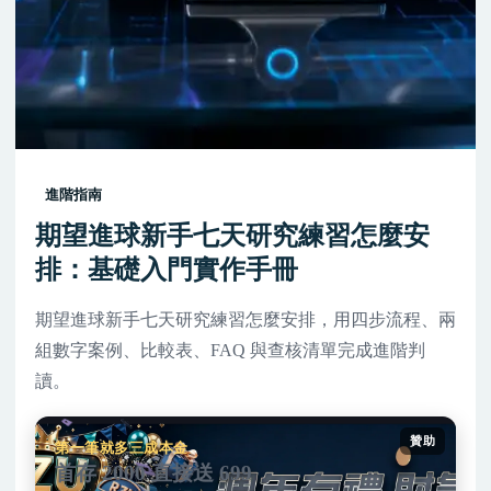
進階指南
期望進球新手七天研究練習怎麼安
排：基礎入門實作手冊
期望進球新手七天研究練習怎麼安排，用四步流程、兩
組數字案例、比較表、FAQ 與查核清單完成進階判
讀。
贊助
第一筆就多三成本金
首存 2000 直接送 699