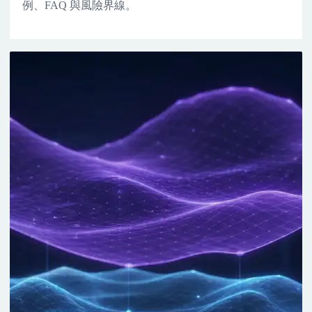
例、FAQ 與風險界線。