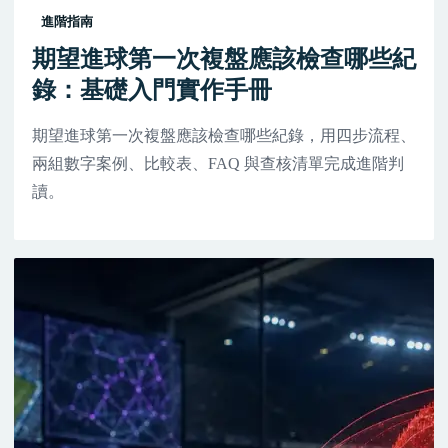
進階指南
期望進球第一次複盤應該檢查哪些紀
錄：基礎入門實作手冊
期望進球第一次複盤應該檢查哪些紀錄，用四步流程、
兩組數字案例、比較表、FAQ 與查核清單完成進階判
讀。