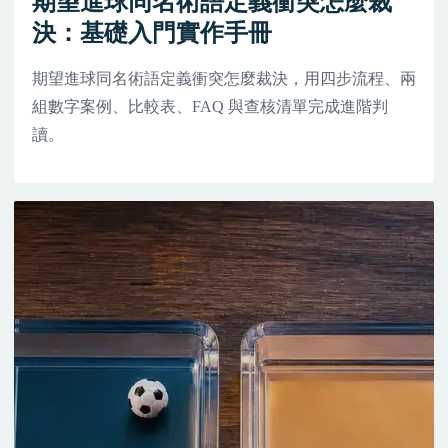
期望進球同名術語定義衝突怎麼裁
決：基礎入門實作手冊
期望進球同名術語定義衝突怎麼裁決，用四步流程、兩
組數字案例、比較表、FAQ 與查核清單完成進階判
讀。