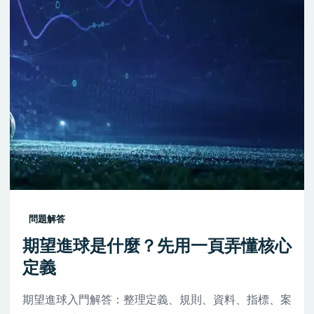
問題解答
期望進球是什麼？先用一頁弄懂核心
定義
期望進球入門解答：整理定義、規則、資料、指標、案