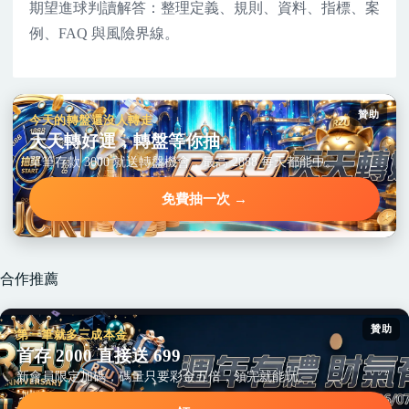
期望進球判讀解答：整理定義、規則、資料、指標、案
例、FAQ 與風險界線。
贊助
今天的轉盤還沒人轉走
天天轉好運，轉盤等你抽
單筆存款 3000 就送轉盤機會，最高 2888 每天都能中。
免費抽一次 →
合作推薦
贊助
第一筆就多三成本金
首存 2000 直接送 699
新會員限定加碼，碼量只要彩金五倍，領完就能玩。