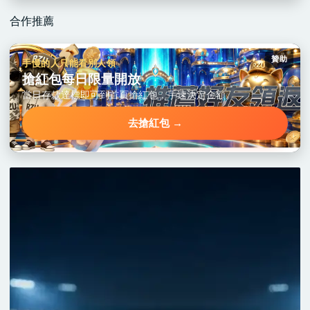
合作推薦
贊助
手慢的人只能看別人領
搶紅包每日限量開放
當日存款達標即可到首頁搶紅包，手速決定金額。
去搶紅包 →