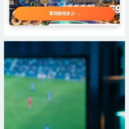
累積儲值達標自動解鎖對應彩金，階梯越高送越狠。
看我能領多少 →