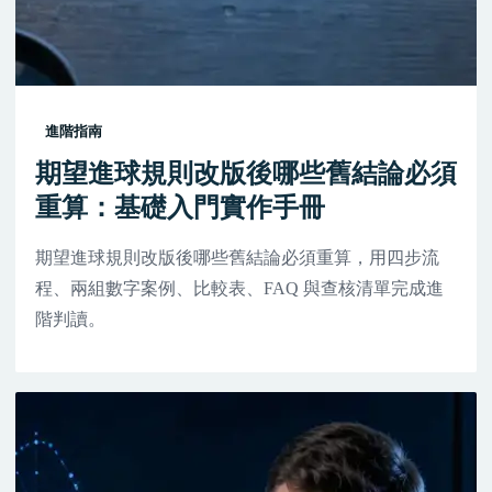
進階指南
期望進球規則改版後哪些舊結論必須
重算：基礎入門實作手冊
期望進球規則改版後哪些舊結論必須重算，用四步流
程、兩組數字案例、比較表、FAQ 與查核清單完成進
階判讀。