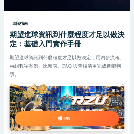
進階指南
期望進球資訊到什麼程度才足以做決
定：基礎入門實作手冊
期望進球資訊到什麼程度才足以做決定，用四步流程、
兩組數字案例、比較表、FAQ 與查核清單完成進階判
讀。
贊助
第一筆就多三成本金
首存 2000 直接送 699
新會員限定加碼，碼量只要彩金五倍，領完就能玩。
領 699 →