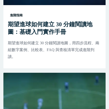
進階指南
期望進球如何建立 30 分鐘閱讀地
圖：基礎入門實作手冊
期望進球如何建立 30 分鐘閱讀地圖，用四步流程、兩
組數字案例、比較表、FAQ 與查核清單完成進階判
讀。