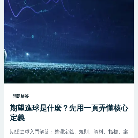
問題解答
期望進球是什麼？先用一頁弄懂核心
定義
期望進球入門解答：整理定義、規則、資料、指標、案