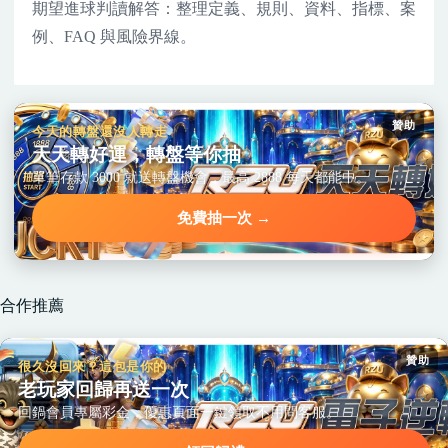
期望進球判讀解答：整理定義、規則、資料、指標、案
例、FAQ 與風險界線。
贊助
今天的轉盤還沒人轉走
天天轉好運，轉盤等你抽
單筆存款 3000 就送轉盤機會，最高 2888 每天都能中。
免費抽一次 →
合作推薦
贊助
很久沒回來？這包是你的
老玩家回歸再送一次
回鍋會員專屬彩金，優惠頁面一鍵領取不用問客服。