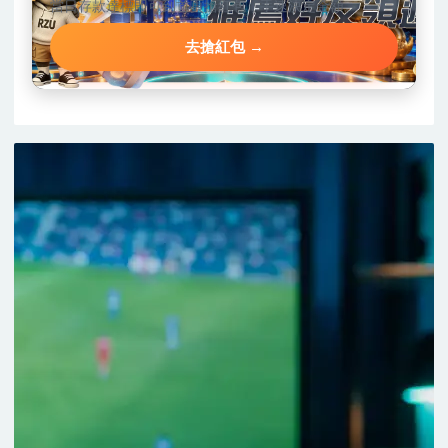
當日存款達標即可到首頁搶紅包，手速決定金額。
去搶紅包 →