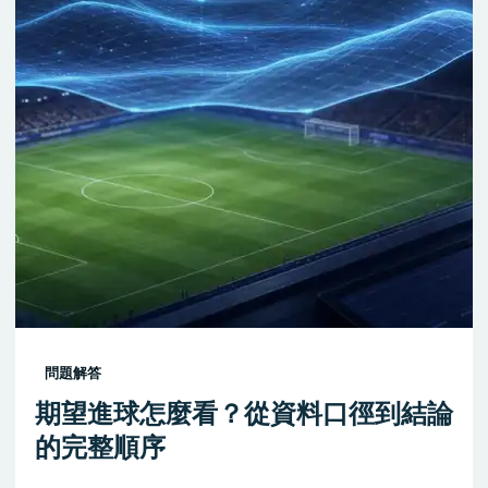
問題解答
期望進球怎麼看？從資料口徑到結論
的完整順序