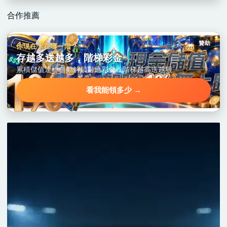
合作推薦
贊助
你現在卡在哪一階？
存越多送越多，階梯彩金
累積儲值達標自動解鎖對應彩金，階梯越高送越狠。
看我能領多少 →