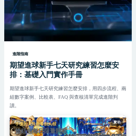
進階指南
期望進球新手七天研究練習怎麼安
排：基礎入門實作手冊
期望進球新手七天研究練習怎麼安排，用四步流程、兩
組數字案例、比較表、FAQ 與查核清單完成進階判
讀。
贊助
手慢的人只能看別人領
搶紅包每日限量開放