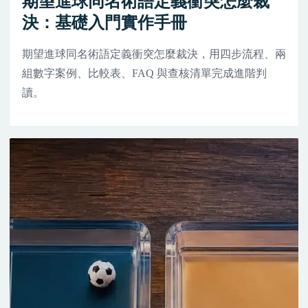
期望進球同名術語定義衝突怎麼裁
決：基礎入門實作手冊
期望進球同名術語定義衝突怎麼裁決，用四步流程、兩
組數字案例、比較表、FAQ 與查核清單完成進階判
讀。