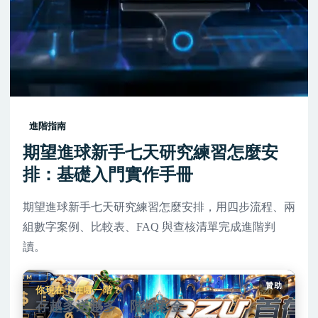
進階指南
期望進球新手七天研究練習怎麼安
排：基礎入門實作手冊
期望進球新手七天研究練習怎麼安排，用四步流程、兩
組數字案例、比較表、FAQ 與查核清單完成進階判
讀。
贊助
你現在卡在哪一階？
存越多送越多，階梯彩金