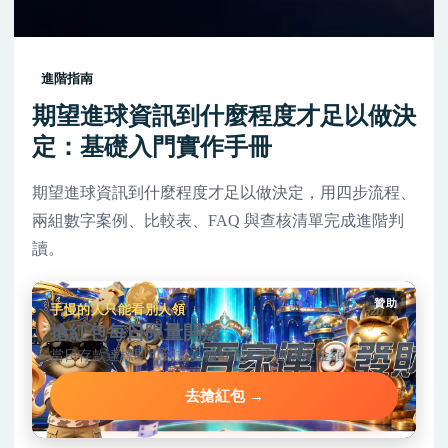
進階指南
期望進球資訊到什麼程度才足以做決
定：基礎入門實作手冊
期望進球資訊到什麼程度才足以做決定，用四步流程、
兩組數字案例、比較表、FAQ 與查核清單完成進階判
讀。
贊助
手慢的人只能看別人領
搶紅包每日限量開放
當日存款達標即可到首頁搶紅包，手速決定金額。
去搶紅包 →