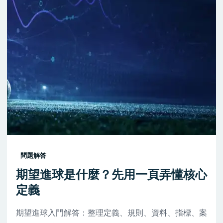
問題解答
期望進球是什麼？先用一頁弄懂核心
定義
期望進球入門解答：整理定義、規則、資料、指標、案