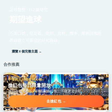
足球盤勢 · 112 篇研究
期望進球
不靠口號，從定義、規則、資料、機率、案例與風險
界線建立可重現的研究路線。
瀏覽 8 個完整主題 →
合作推薦
贊助
手慢的人只能看別人領
搶紅包每日限量開放
當日存款達標即可到首頁搶紅包，手速決定金額。
去搶紅包 →