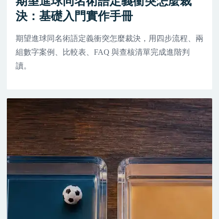
期望進球同名術語定義衝突怎麼裁
決：基礎入門實作手冊
期望進球同名術語定義衝突怎麼裁決，用四步流程、兩
組數字案例、比較表、FAQ 與查核清單完成進階判
讀。