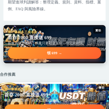
期望進球判讀解答：整理定義、規則、資料、指標、案
例、FAQ 與風險界線。
贊助
第一筆就多三成本金
首存 2000 直接送 699
新會員限定加碼，碼量只要彩金五倍，領完就能玩。
領 699 →
合作推薦
贊助
第一筆就多三成本金
首存 2000 直接送 699
新會員限定加碼，碼量只要彩金五倍，領完就能玩。