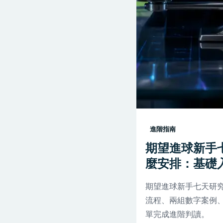
進階指南
期望進球新手
麼安排：基礎
期望進球新手七天研
流程、兩組數字案例、
單完成進階判讀。