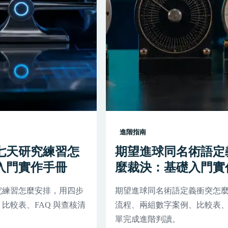
進階指南
七天研究練習怎
期望進球同名術語定
入門實作手冊
麼裁決：基礎入門實
究練習怎麼安排，用四步
期望進球同名術語定義衝突怎
比較表、FAQ 與查核清
流程、兩組數字案例、比較表、F
單完成進階判讀。