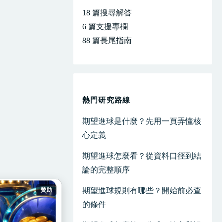
18 篇搜尋解答
6 篇支援專欄
88 篇長尾指南
熱門研究路線
期望進球是什麼？先用一頁弄懂核
心定義
期望進球怎麼看？從資料口徑到結
論的完整順序
期望進球規則有哪些？開始前必查
贊助
的條件