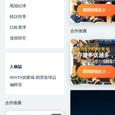
風險紀律
看我能領多少 →
錯誤排查
比較選擇
合作推薦
進階研究
你現在卡在哪一階？
存越多送越多，
累積儲值達標自動解鎖
人物誌
看我能領多少 →
88WIN娛樂城-期望進球誌
編輯室
合作推薦