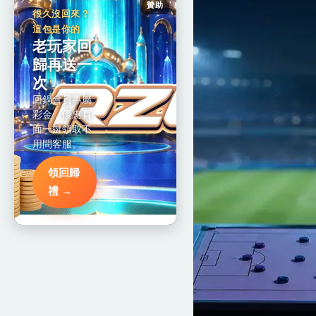
贊助
很久沒回來？
這包是你的
老玩家回
歸再送一
次
回鍋會員專屬
彩金，優惠頁
面一鍵領取不
用問客服。
領回歸
禮 →