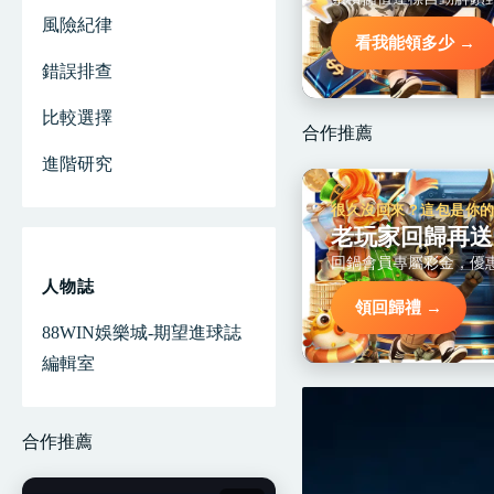
風險紀律
看我能領多少 →
錯誤排查
比較選擇
合作推薦
進階研究
很久沒回來？這包是你
老玩家回歸再送
回鍋會員專屬彩金，優
人物誌
領回歸禮 →
88WIN娛樂城-期望進球誌
編輯室
合作推薦