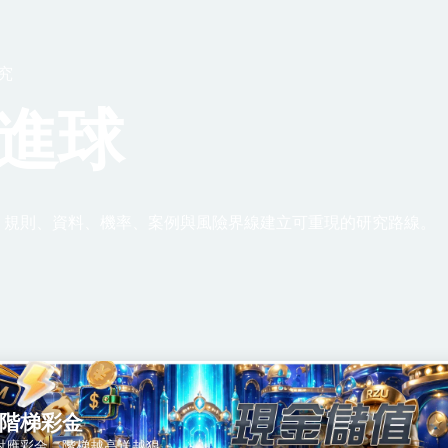
研究
進球
、規則、資料、機率、案例與風險界線建立可重現的研究路線。
階梯彩金
對應彩金，階梯越高送越狠。