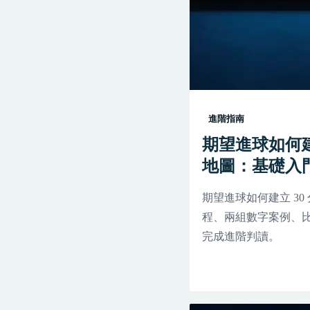
進階指南
期望進球如何建
地圖：基礎入
期望進球如何建立 3
程、兩組數字案例、比
完成進階判讀。