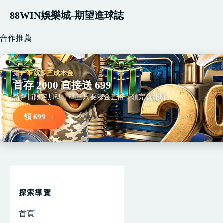
88WIN娛樂城-期望進球誌
合作推薦
第一筆就多三成本金
首存 2000 直接送 699
新會員限定加碼，碼量只要彩金五倍，領完就能玩。
領 699 →
探索導覽
首頁