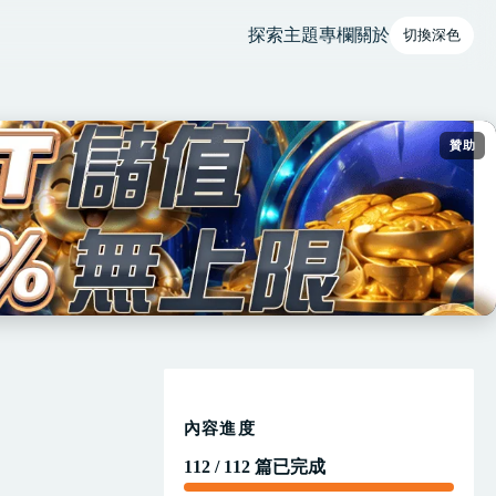
探索
主題
專欄
關於
切換深色
贊助
內容進度
112 / 112 篇已完成