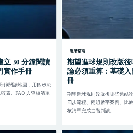
進階指南
立 30 分鐘閱讀
期望進球規則改版後
門實作手冊
論必須重算：基礎入
冊
0 分鐘閱讀地圖，用四步流
較表、FAQ 與查核清單
期望進球規則改版後哪些舊結
四步流程、兩組數字案例、比較表
核清單完成進階判讀。