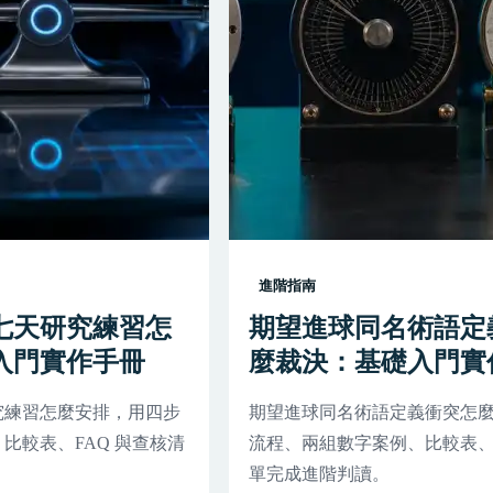
進階指南
七天研究練習怎
期望進球同名術語定
入門實作手冊
麼裁決：基礎入門實
究練習怎麼安排，用四步
期望進球同名術語定義衝突怎
比較表、FAQ 與查核清
流程、兩組數字案例、比較表、F
單完成進階判讀。