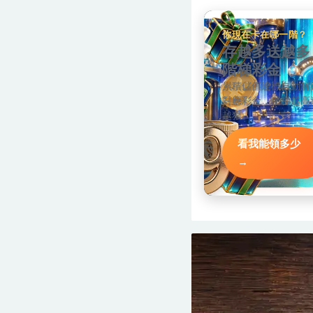
你現在卡在哪一階？
存越多送越多
階梯彩金
累積儲值達標自動解
對應彩金，階梯越高
越狠。
看我能領多少
→