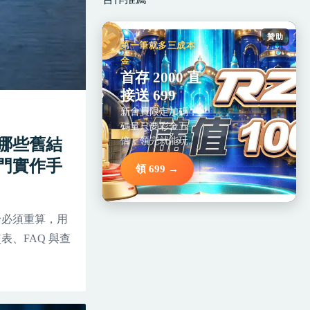
贊助
第一筆就多三成本
金
首存 2000 直
接送 699
新會員限定加碼，
碼量只要彩金五
倍，領完就能玩。
哪些舊結
門實作手
領 699 →
論必須重算，用
、FAQ 與查