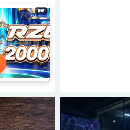
贊助
，
鎖
送