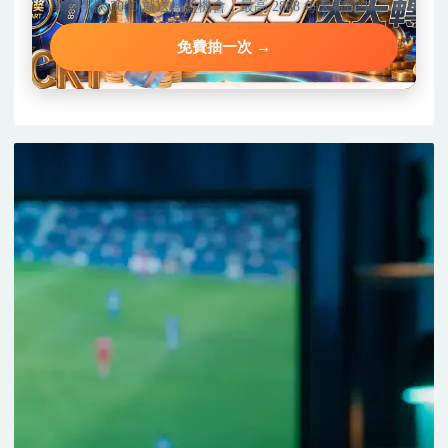
單筆存款 3000 就送轉盤機會，最高 2888 每天都能中。
免費抽一次 →