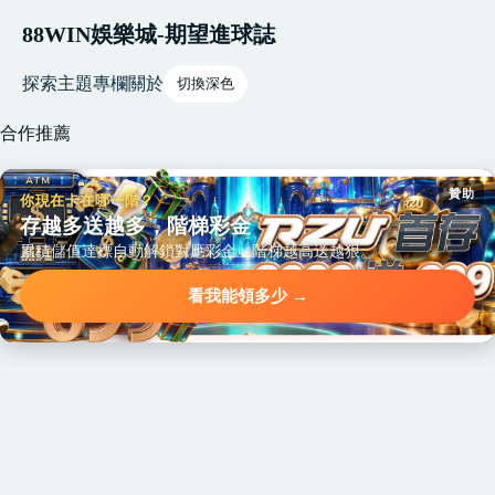
88WIN娛樂城-期望進球誌
探索
主題
專欄
關於
切換深色
合作推薦
贊助
你現在卡在哪一階？
存越多送越多，階梯彩金
累積儲值達標自動解鎖對應彩金，階梯越高送越狠。
看我能領多少 →