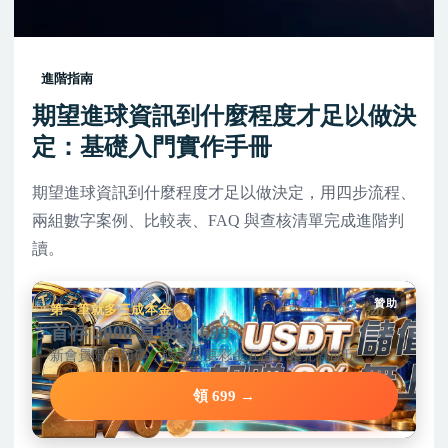
進階指南
期望進球資訊到什麼程度才足以做決
定：基礎入門實作手冊
期望進球資訊到什麼程度才足以做決定，用四步流程、
兩組數字案例、比較表、FAQ 與查核清單完成進階判
讀。
贊助
第一筆就多三成本金
首存 2000 直接送 699
新會員限定加碼，碼量只要彩金五倍，領完就能玩。
領 699 →