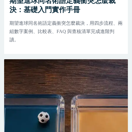
期望進球同名術語定義衝突怎麼裁
決：基礎入門實作手冊
期望進球同名術語定義衝突怎麼裁決，用四步流程、兩
組數字案例、比較表、FAQ 與查核清單完成進階判
讀。