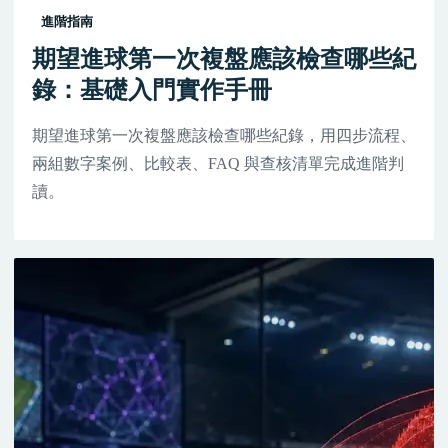
進階指南
期望進球第一次複盤應該檢查哪些紀
錄：基礎入門實作手冊
期望進球第一次複盤應該檢查哪些紀錄，用四步流程、
兩組數字案例、比較表、FAQ 與查核清單完成進階判
讀。