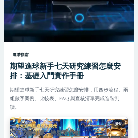
進階指南
期望進球新手七天研究練習怎麼安
排：基礎入門實作手冊
期望進球新手七天研究練習怎麼安排，用四步流程、兩
組數字案例、比較表、FAQ 與查核清單完成進階判
讀。
贊助
今天的轉盤還沒人轉走
天天轉好運，轉盤等你抽