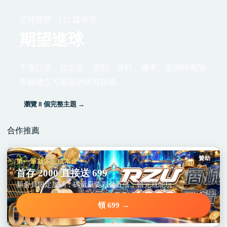
足球盤勢 · 112 篇研究
期望進球
不靠口號，從定義、規則、資料、機率、案例與風險
界線建立可重現的研究路線。
瀏覽 8 個完整主題 →
合作推薦
贊助
第一筆就多三成本金
首存 2000 直接送 699
新會員限定加碼，碼量只要彩金五倍，領完就能玩。
領 699 →