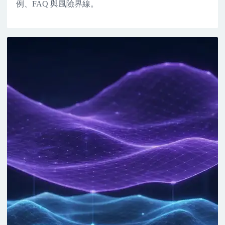
例、FAQ 與風險界線。