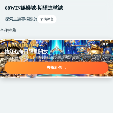
88WIN娛樂城-期望進球誌
探索
主題
專欄
關於
切換深色
合作推薦
贊助
手慢的人只能看別人領
搶紅包每日限量開放
當日存款達標即可到首頁搶紅包，手速決定金額。
去搶紅包 →