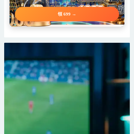
新會員限定加碼，碼量只要彩金五倍，領完就能玩。
領 699 →