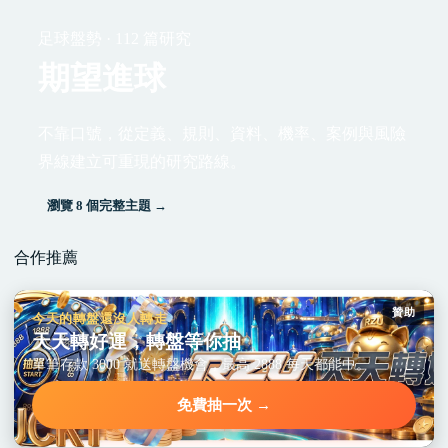
足球盤勢 · 112 篇研究
期望進球
不靠口號，從定義、規則、資料、機率、案例與風險
界線建立可重現的研究路線。
瀏覽 8 個完整主題 →
合作推薦
贊助
今天的轉盤還沒人轉走
天天轉好運，轉盤等你抽
單筆存款 3000 就送轉盤機會，最高 2888 每天都能中。
免費抽一次 →