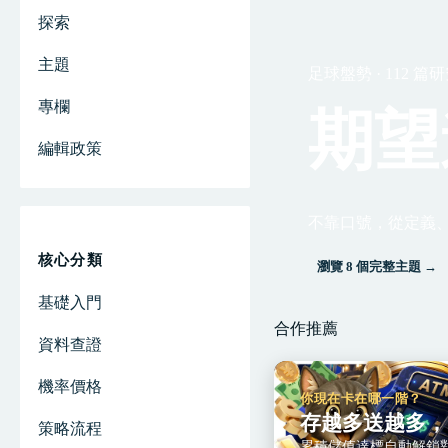
探索
主題
足球盤勢 · 112 篇
專欄
期望
編輯政策
不靠口號，從定義
核心分類
瀏覽 8 個完整主題 →
基礎入門
合作推薦
資料查證
機率價格
你現在卡在哪一階？
存越多送越多，
策略流程
累積儲值達標自動解鎖