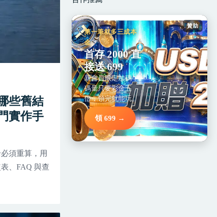
贊助
第一筆就多三成本
金
首存 2000 直
接送 699
新會員限定加碼，
碼量只要彩金五
倍，領完就能玩。
哪些舊結
門實作手
領 699 →
論必須重算，用
、FAQ 與查