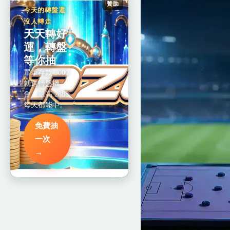
贊助
今天的轉盤還
沒人轉走
天天轉好
運，轉盤
等你抽
單筆存款 3000
就送轉盤機
會，最高 2888
每天都能中。
免費抽
一次
→