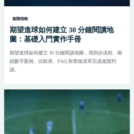
進階指南
期望進球如何建立 30 分鐘閱讀地
圖：基礎入門實作手冊
期望進球如何建立 30 分鐘閱讀地圖，用四步流程、兩
組數字案例、比較表、FAQ 與查核清單完成進階判
讀。