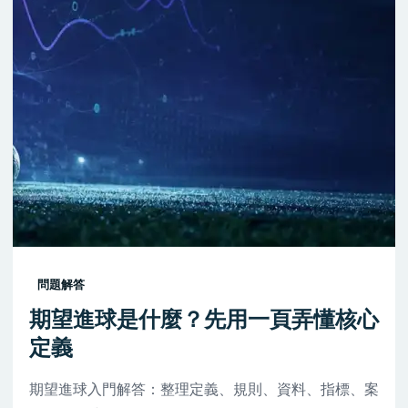
問題解答
期望進球是什麼？先用一頁弄懂核心
定義
期望進球入門解答：整理定義、規則、資料、指標、案