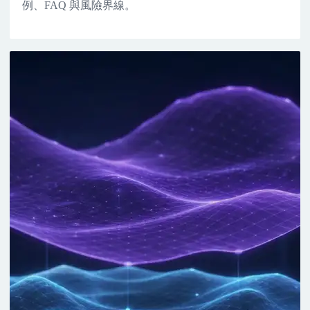
例、FAQ 與風險界線。