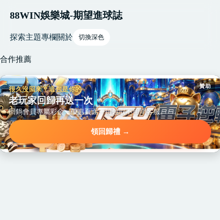
88WIN娛樂城-期望進球誌
探索
主題
專欄
關於
切換深色
合作推薦
贊助
很久沒回來？這包是你的
老玩家回歸再送一次
回鍋會員專屬彩金，優惠頁面一鍵領取不用問客服。
領回歸禮 →