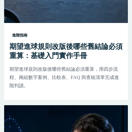
進階指南
期望進球規則改版後哪些舊結論必須
重算：基礎入門實作手冊
期望進球規則改版後哪些舊結論必須重算，用四步流
程、兩組數字案例、比較表、FAQ 與查核清單完成進
階判讀。