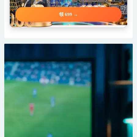
新會員限定加碼，碼量只要彩金五倍，領完就能玩。
領 699 →