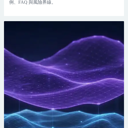
例、FAQ 與風險界線。