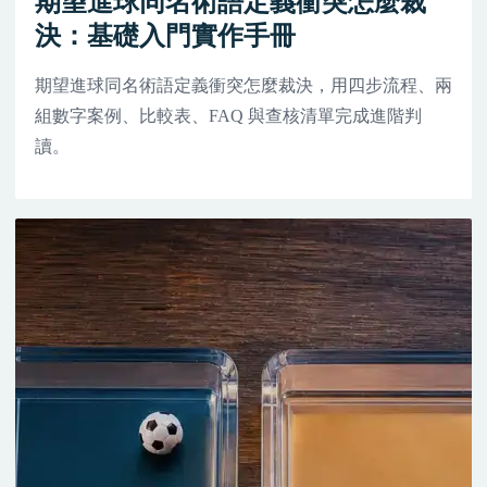
期望進球同名術語定義衝突怎麼裁
決：基礎入門實作手冊
期望進球同名術語定義衝突怎麼裁決，用四步流程、兩
組數字案例、比較表、FAQ 與查核清單完成進階判
讀。