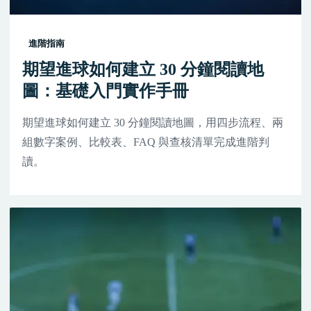
進階指南
期望進球如何建立 30 分鐘閱讀地
圖：基礎入門實作手冊
期望進球如何建立 30 分鐘閱讀地圖，用四步流程、兩
組數字案例、比較表、FAQ 與查核清單完成進階判
讀。