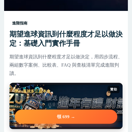
進階指南
期望進球資訊到什麼程度才足以做決
定：基礎入門實作手冊
期望進球資訊到什麼程度才足以做決定，用四步流程、
兩組數字案例、比較表、FAQ 與查核清單完成進階判
讀。
贊助
第一筆就多三成本金
首存 2000 直接送 699
新會員限定加碼，碼量只要彩金五倍，領完就能玩。
領 699 →