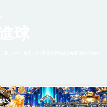
研究
進球
、規則、資料、機率、案例與風險界線建立可重現的研究路線。
開放
頁搶紅包，手速決定金額。