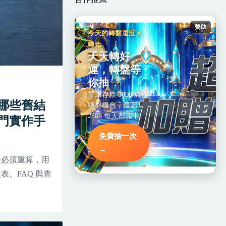
贊助
今天的轉盤還沒人
轉走
天天轉好
運，轉盤等
你抽
單筆存款 3000 就送
哪些舊結
轉盤機會，最高
2888 每天都能中。
門實作手
免費抽一次
→
論必須重算，用
、FAQ 與查