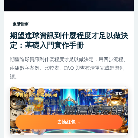
進階指南
期望進球資訊到什麼程度才足以做決
定：基礎入門實作手冊
期望進球資訊到什麼程度才足以做決定，用四步流程、
兩組數字案例、比較表、FAQ 與查核清單完成進階判
讀。
贊助
手慢的人只能看別人領
搶紅包每日限量開放
當日存款達標即可到首頁搶紅包，手速決定金額。
去搶紅包 →