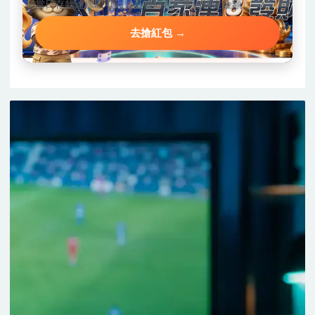
當日存款達標即可到首頁搶紅包，手速決定金額。
去搶紅包 →