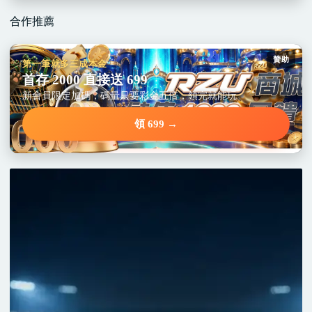
合作推薦
贊助
第一筆就多三成本金
首存 2000 直接送 699
新會員限定加碼，碼量只要彩金五倍，領完就能玩。
領 699 →