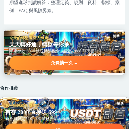
期望進球判讀解答：整理定義、規則、資料、指標、案
例、FAQ 與風險界線。
贊助
今天的轉盤還沒人轉走
天天轉好運，轉盤等你抽
單筆存款 3000 就送轉盤機會，最高 2888 每天都能中。
免費抽一次 →
合作推薦
贊助
第一筆就多三成本金
首存 2000 直接送 699
新會員限定加碼，碼量只要彩金五倍，領完就能玩。