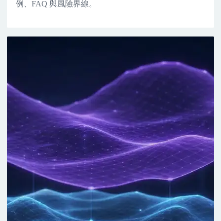
例、FAQ 與風險界線。