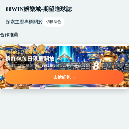
88WIN娛樂城-期望進球誌
探索
主題
專欄
關於
切換深色
合作推薦
贊助
手慢的人只能看別人領
搶紅包每日限量開放
當日存款達標即可到首頁搶紅包，手速決定金額。
去搶紅包 →