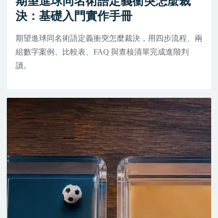
期望進球同名術語定義衝突怎麼裁
決：基礎入門實作手冊
期望進球同名術語定義衝突怎麼裁決，用四步流程、兩
組數字案例、比較表、FAQ 與查核清單完成進階判
讀。