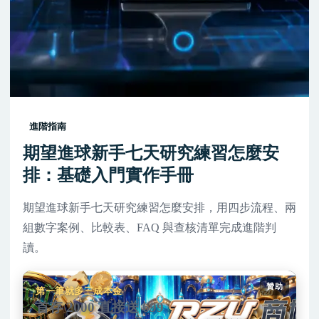
進階指南
期望進球新手七天研究練習怎麼安
排：基礎入門實作手冊
期望進球新手七天研究練習怎麼安排，用四步流程、兩
組數字案例、比較表、FAQ 與查核清單完成進階判
讀。
贊助
第一筆就多三成本金
首存 2000 直接送 699