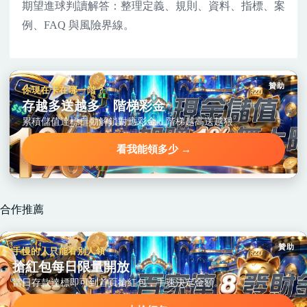
期望進球判讀解答：整理定義、規則、資料、指標、案
例、FAQ 與風險界線。
贊助
你現在卡在哪一階？
存越多送越多，階梯彩金
累積儲值達標自動解鎖對應彩金，階梯越高送越狠。
看我能領多少 →
合作推薦
贊助
手慢的人只能看別人領
搶紅包每日限量開放
當日存款達標即可到首頁搶紅包，手速決定金額。