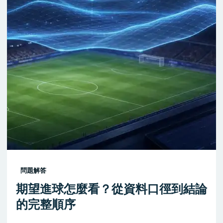
問題解答
期望進球怎麼看？從資料口徑到結論
的完整順序