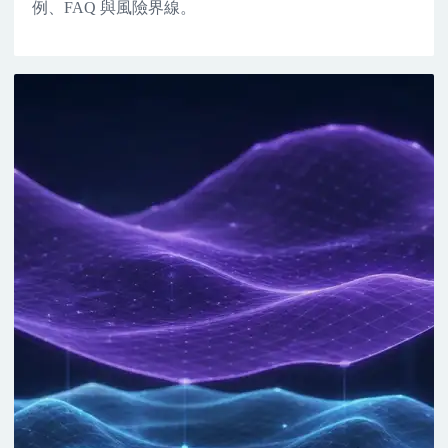
例、FAQ 與風險界線。