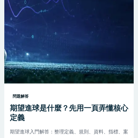
問題解答
期望進球是什麼？先用一頁弄懂核心
定義
期望進球入門解答：整理定義、規則、資料、指標、案