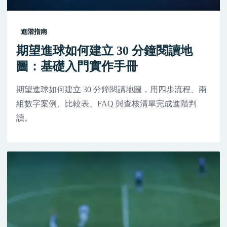
進階指南
期望進球如何建立 30 分鐘閱讀地
圖：基礎入門實作手冊
期望進球如何建立 30 分鐘閱讀地圖，用四步流程、兩
組數字案例、比較表、FAQ 與查核清單完成進階判
讀。