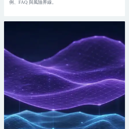
例、FAQ 與風險界線。