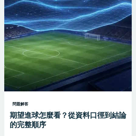
問題解答
期望進球怎麼看？從資料口徑到結論
的完整順序