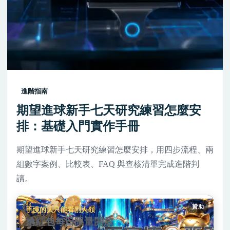
進階指南
期望進球新手七天研究練習怎麼安
排：基礎入門實作手冊
期望進球新手七天研究練習怎麼安排，用四步流程、兩
組數字案例、比較表、FAQ 與查核清單完成進階判
讀。
贊助
手慢的人只能看別人領
搶紅包每日限量開放