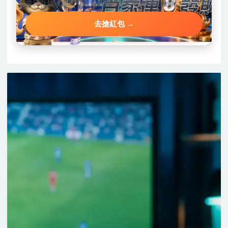
當日存款達標即可到首頁搶紅包，手速決定金額。
去搶紅包 →