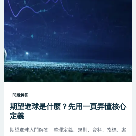
問題解答
期望進球是什麼？先用一頁弄懂核心
定義
期望進球入門解答：整理定義、規則、資料、指標、案