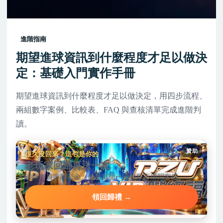
進階指南
期望進球資訊到什麼程度才足以做決
定：基礎入門實作手冊
期望進球資訊到什麼程度才足以做決定，用四步流程、
兩組數字案例、比較表、FAQ 與查核清單完成進階判
讀。
贊助
很久沒回來？這包是你的
老玩家回歸再送一次
回鍋會員專屬彩金，優惠頁面一鍵領取不用問客服。
領回歸禮 →