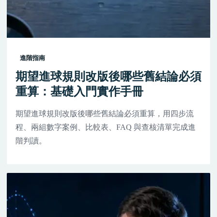
進階指南
期望進球規則改版後哪些舊結論必須
重算：基礎入門實作手冊
期望進球規則改版後哪些舊結論必須重算，用四步流
程、兩組數字案例、比較表、FAQ 與查核清單完成進
階判讀。