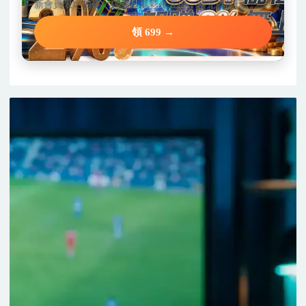
新會員限定加碼，碼量只要彩金五倍，領完就能玩。
領 699 →