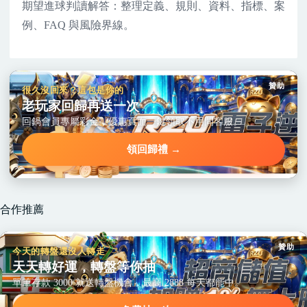
期望進球判讀解答：整理定義、規則、資料、指標、案
例、FAQ 與風險界線。
贊助
很久沒回來？這包是你的
老玩家回歸再送一次
回鍋會員專屬彩金，優惠頁面一鍵領取不用問客服。
領回歸禮 →
合作推薦
贊助
今天的轉盤還沒人轉走
天天轉好運，轉盤等你抽
單筆存款 3000 就送轉盤機會，最高 2888 每天都能中。