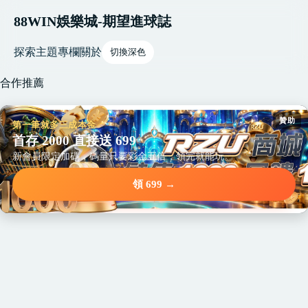
88WIN娛樂城-期望進球誌
探索
主題
專欄
關於
切換深色
合作推薦
贊助
第一筆就多三成本金
首存 2000 直接送 699
新會員限定加碼，碼量只要彩金五倍，領完就能玩。
領 699 →