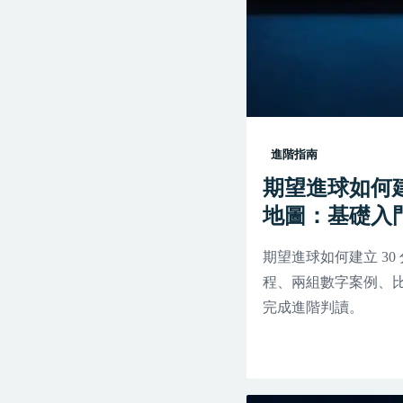
進階指南
期望進球如何建
地圖：基礎入
期望進球如何建立 3
程、兩組數字案例、比
完成進階判讀。