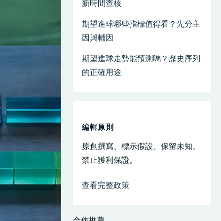
新時間查核
期望進球哪些指標值得看？先分主
因與輔因
期望進球走勢能預測嗎？歷史序列
的正確用途
編輯原則
原創撰寫、標示假設、保留未知、
禁止獲利保證。
查看完整政策
合作推薦