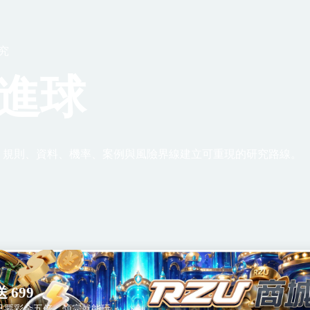
研究
進球
、規則、資料、機率、案例與風險界線建立可重現的研究路線。
 699
只要彩金五倍，領完就能玩。