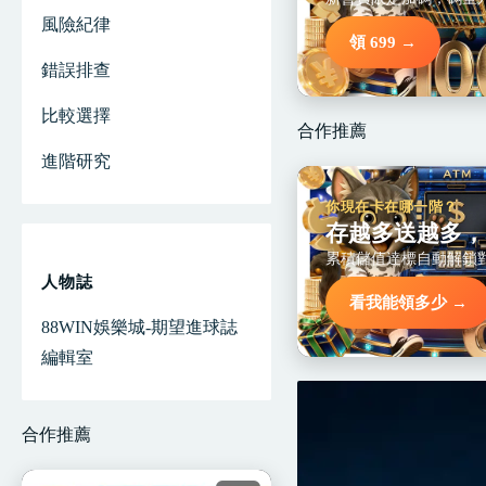
風險紀律
領 699 →
錯誤排查
比較選擇
合作推薦
進階研究
你現在卡在哪一階？
存越多送越多，
累積儲值達標自動解鎖
人物誌
看我能領多少 →
88WIN娛樂城-期望進球誌
編輯室
合作推薦