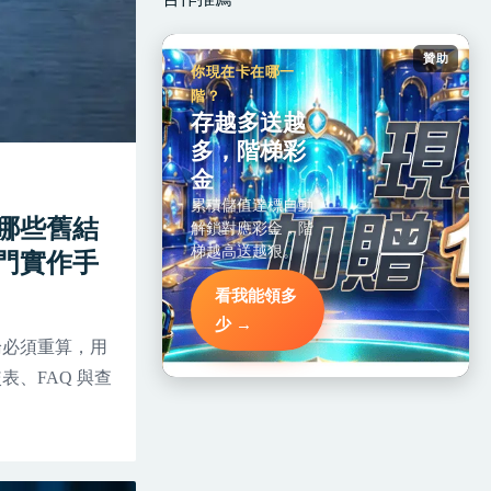
贊助
你現在卡在哪一
階？
存越多送越
多，階梯彩
金
累積儲值達標自動
哪些舊結
解鎖對應彩金，階
梯越高送越狠。
門實作手
看我能領多
少 →
論必須重算，用
、FAQ 與查