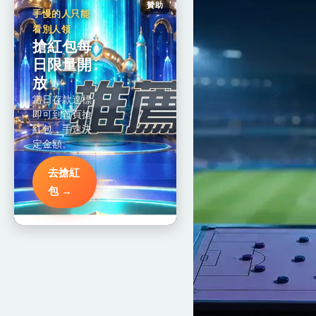
贊助
手慢的人只能
看別人領
搶紅包每
日限量開
放
當日存款達標
即可到首頁搶
紅包，手速決
定金額。
去搶紅
包 →