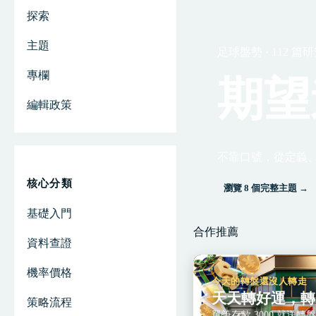
探索
主題
足球盤勢 · 112 篇
專欄
期望
編輯政策
不靠口號，從定義
核心分類
瀏覽 8 個完整主題 →
基礎入門
合作推薦
資料查證
機率價格
今天的轉盤還沒人轉走
天天轉好運，轉
策略流程
單筆存款 3000 就送轉