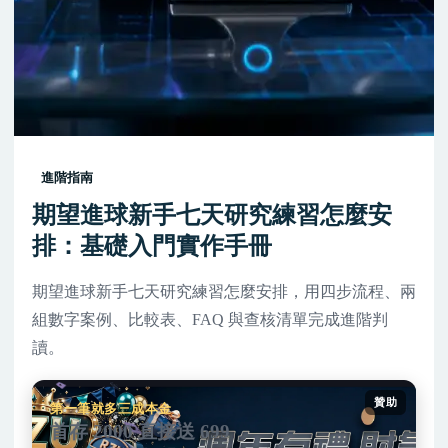
進階指南
期望進球新手七天研究練習怎麼安
排：基礎入門實作手冊
期望進球新手七天研究練習怎麼安排，用四步流程、兩
組數字案例、比較表、FAQ 與查核清單完成進階判
讀。
贊助
第一筆就多三成本金
首存 2000 直接送 699