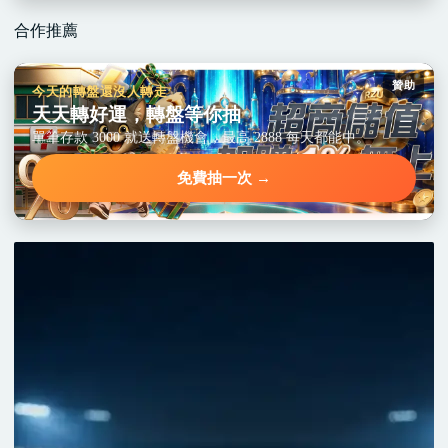
合作推薦
贊助
今天的轉盤還沒人轉走
天天轉好運，轉盤等你抽
單筆存款 3000 就送轉盤機會，最高 2888 每天都能中。
免費抽一次 →