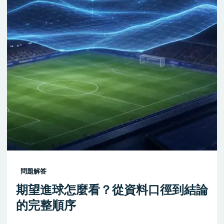
問題解答
期望進球怎麼看？從資料口徑到結論
的完整順序