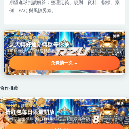
期望進球判讀解答：整理定義、規則、資料、指標、案
例、FAQ 與風險界線。
贊助
今天的轉盤還沒人轉走
天天轉好運，轉盤等你抽
單筆存款 3000 就送轉盤機會，最高 2888 每天都能中。
免費抽一次 →
合作推薦
贊助
手慢的人只能看別人領
搶紅包每日限量開放
當日存款達標即可到首頁搶紅包，手速決定金額。