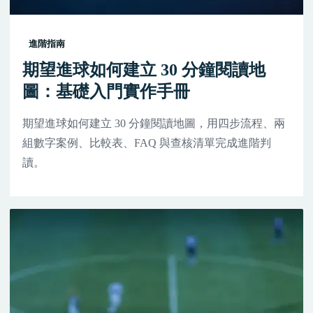
進階指南
期望進球如何建立 30 分鐘閱讀地
圖：基礎入門實作手冊
期望進球如何建立 30 分鐘閱讀地圖，用四步流程、兩
組數字案例、比較表、FAQ 與查核清單完成進階判
讀。