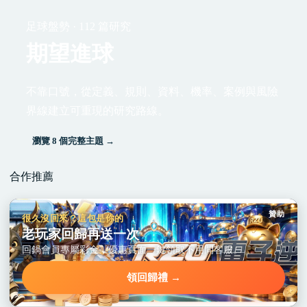
足球盤勢 · 112 篇研究
期望進球
不靠口號，從定義、規則、資料、機率、案例與風險
界線建立可重現的研究路線。
瀏覽 8 個完整主題 →
合作推薦
贊助
很久沒回來？這包是你的
老玩家回歸再送一次
回鍋會員專屬彩金，優惠頁面一鍵領取不用問客服。
領回歸禮 →