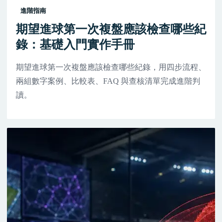
進階指南
期望進球第一次複盤應該檢查哪些紀
錄：基礎入門實作手冊
期望進球第一次複盤應該檢查哪些紀錄，用四步流程、
兩組數字案例、比較表、FAQ 與查核清單完成進階判
讀。