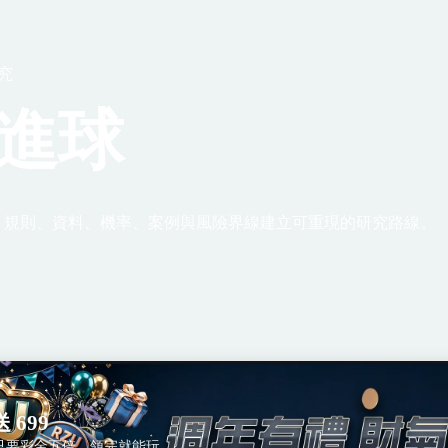
研究
進球
、規則、資料、機率、案例與風險界線建立可重現的研究路線。
 699
只要彩金五倍，領完就能玩。