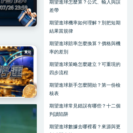
期望進球怎麼算？公式、輸入與誤
差帶
期望進球機率如何理解？別把短期
結果當規律
期望進球賠率怎麼換算？價格與機
率的差別
贊助
期望進球策略怎麼建立？可重現的
四步流程
期望進球新手怎麼開始？第一份檢
核表
期望進球常見錯誤有哪些？十二個
判讀陷阱
期望進球數據去哪裡看？來源與更