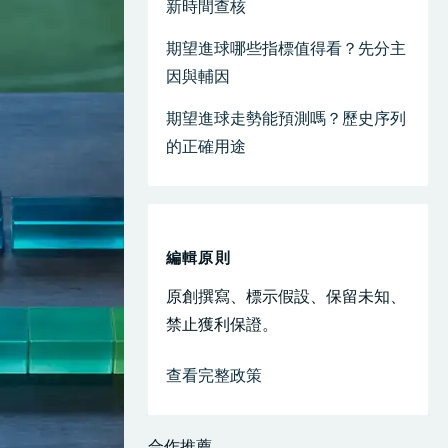
新時間查核
期望進球哪些指標值得看？先分主
因與輔因
期望進球走勢能預測嗎？歷史序列
的正確用途
編輯原則
原創撰寫、標示假設、保留未知、
禁止獲利保證。
查看完整政策
合作推薦