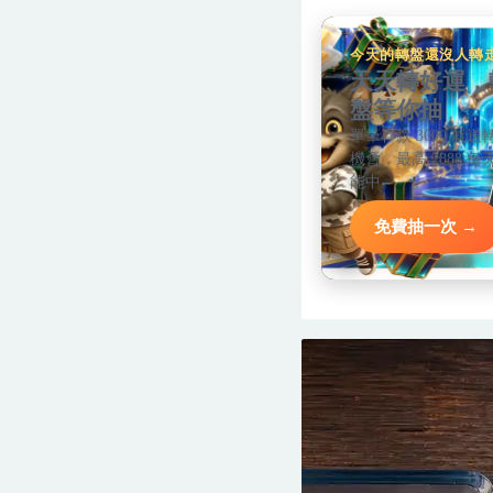
今天的轉盤還沒人轉
天天轉好運，
盤等你抽
單筆存款 3000 就送
機會，最高 2888 每
能中。
免費抽一次 →