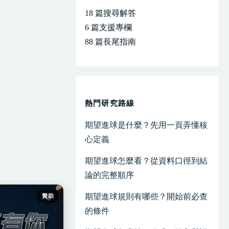
18 篇搜尋解答
6 篇支援專欄
88 篇長尾指南
熱門研究路線
期望進球是什麼？先用一頁弄懂核
心定義
期望進球怎麼看？從資料口徑到結
論的完整順序
期望進球規則有哪些？開始前必查
贊助
的條件