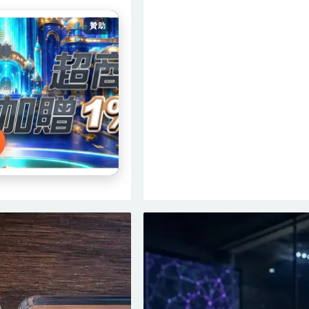
贊助
走
轉
轉盤
天都