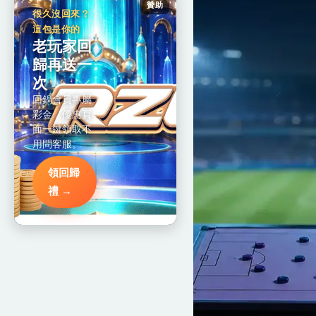
贊助
很久沒回來？
這包是你的
老玩家回
歸再送一
次
回鍋會員專屬
彩金，優惠頁
面一鍵領取不
用問客服。
領回歸
禮 →