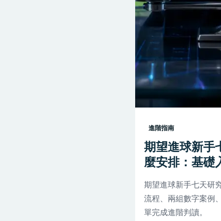
進階指南
期望進球新手
麼安排：基礎
期望進球新手七天研
流程、兩組數字案例、
單完成進階判讀。