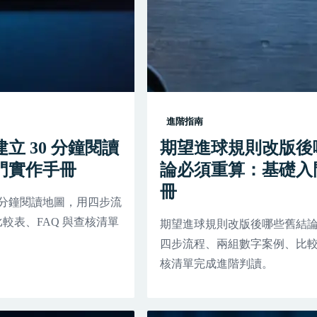
進階指南
立 30 分鐘閱讀
期望進球規則改版後
門實作手冊
論必須重算：基礎入
冊
0 分鐘閱讀地圖，用四步流
較表、FAQ 與查核清單
期望進球規則改版後哪些舊結
四步流程、兩組數字案例、比較表
核清單完成進階判讀。