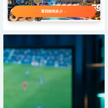
累積儲值達標自動解鎖對應彩金，階梯越高送越狠。
看我能領多少 →