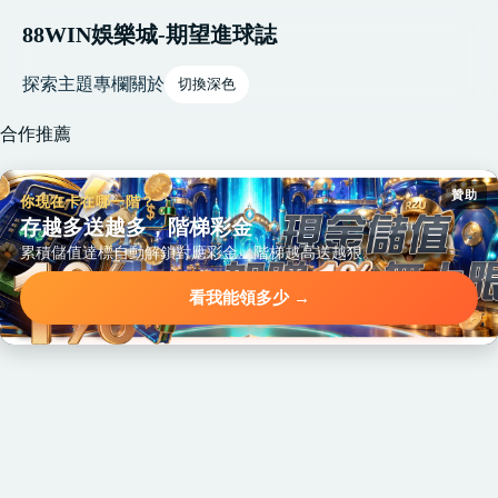
88WIN娛樂城-期望進球誌
探索
主題
專欄
關於
切換深色
合作推薦
贊助
你現在卡在哪一階？
存越多送越多，階梯彩金
累積儲值達標自動解鎖對應彩金，階梯越高送越狠。
看我能領多少 →