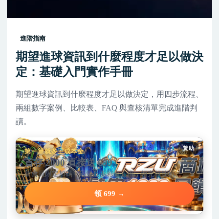
進階指南
期望進球資訊到什麼程度才足以做決
定：基礎入門實作手冊
期望進球資訊到什麼程度才足以做決定，用四步流程、
兩組數字案例、比較表、FAQ 與查核清單完成進階判
讀。
贊助
第一筆就多三成本金
首存 2000 直接送 699
新會員限定加碼，碼量只要彩金五倍，領完就能玩。
領 699 →