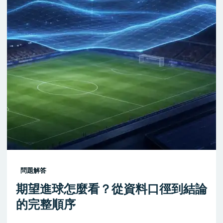
問題解答
期望進球怎麼看？從資料口徑到結論
的完整順序