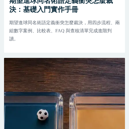
期望進球同名術語定義衝突怎麼裁
決：基礎入門實作手冊
期望進球同名術語定義衝突怎麼裁決，用四步流程、兩
組數字案例、比較表、FAQ 與查核清單完成進階判
讀。