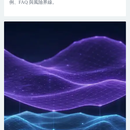
例、FAQ 與風險界線。