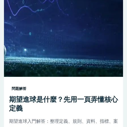
問題解答
期望進球是什麼？先用一頁弄懂核心
定義
期望進球入門解答：整理定義、規則、資料、指標、案