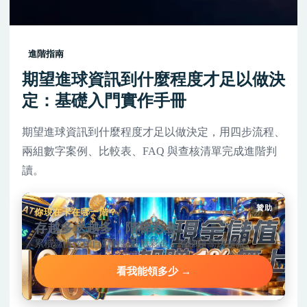
進階指南
期望進球資訊到什麼程度才足以做決
定：基礎入門實作手冊
期望進球資訊到什麼程度才足以做決定，用四步流程、
兩組數字案例、比較表、FAQ 與查核清單完成進階判
讀。
贊助
你現在卡在哪一階？
存越多送越多，階梯彩金
累積儲值達標自動解鎖對應彩金，階梯越高送越狠。
看我能領多少 →