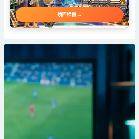
回鍋會員專屬彩金，優惠頁面一鍵領取不用問客服。
領回歸禮 →