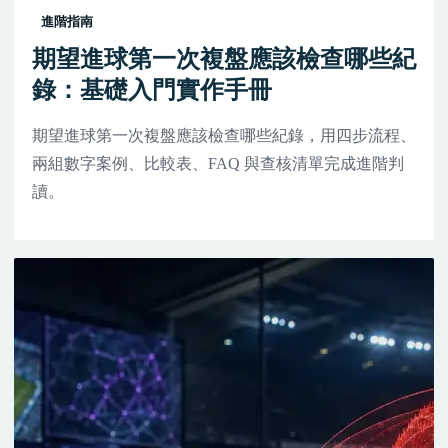
進階指南
期望進球第一次複盤應該檢查哪些紀
錄：基礎入門實作手冊
期望進球第一次複盤應該檢查哪些紀錄，用四步流程、
兩組數字案例、比較表、FAQ 與查核清單完成進階判
讀。