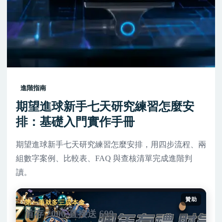
進階指南
期望進球新手七天研究練習怎麼安
排：基礎入門實作手冊
期望進球新手七天研究練習怎麼安排，用四步流程、兩
組數字案例、比較表、FAQ 與查核清單完成進階判
讀。
贊助
第一筆就多三成本金
首存 2000 直接送 699