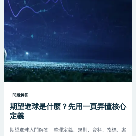
問題解答
期望進球是什麼？先用一頁弄懂核心
定義
期望進球入門解答：整理定義、規則、資料、指標、案