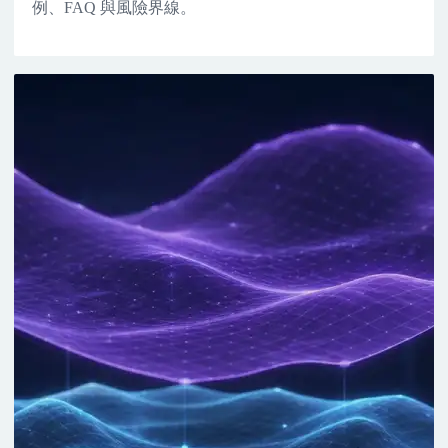
例、FAQ 與風險界線。