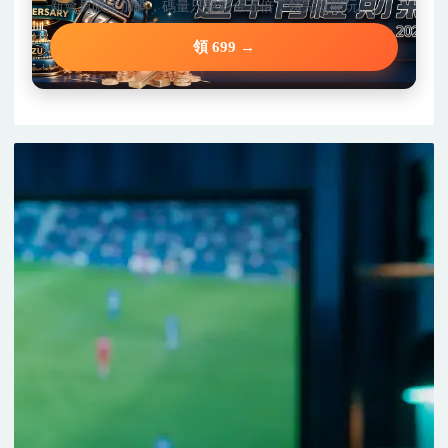
新會員限定加碼，碼量只要彩金五倍，領完就能玩。
領 699 →