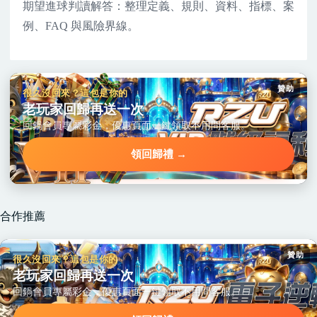
期望進球判讀解答：整理定義、規則、資料、指標、案
例、FAQ 與風險界線。
贊助
很久沒回來？這包是你的
老玩家回歸再送一次
回鍋會員專屬彩金，優惠頁面一鍵領取不用問客服。
領回歸禮 →
合作推薦
贊助
很久沒回來？這包是你的
老玩家回歸再送一次
回鍋會員專屬彩金，優惠頁面一鍵領取不用問客服。