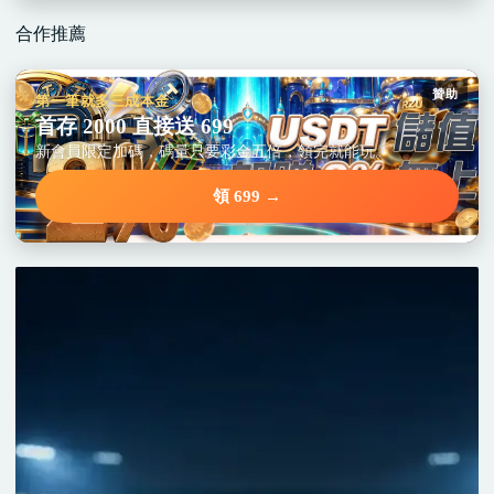
合作推薦
贊助
第一筆就多三成本金
首存 2000 直接送 699
新會員限定加碼，碼量只要彩金五倍，領完就能玩。
領 699 →