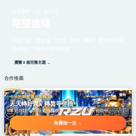
足球盤勢 · 112 篇研究
期望進球
不靠口號，從定義、規則、資料、機率、案例與風險
界線建立可重現的研究路線。
瀏覽 8 個完整主題 →
合作推薦
贊助
今天的轉盤還沒人轉走
天天轉好運，轉盤等你抽
單筆存款 3000 就送轉盤機會，最高 2888 每天都能中。
免費抽一次 →