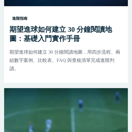
進階指南
期望進球如何建立 30 分鐘閱讀地
圖：基礎入門實作手冊
期望進球如何建立 30 分鐘閱讀地圖，用四步流程、兩
組數字案例、比較表、FAQ 與查核清單完成進階判
讀。