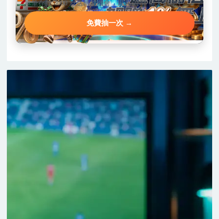
單筆存款 3000 就送轉盤機會，最高 2888 每天都能中。
免費抽一次 →