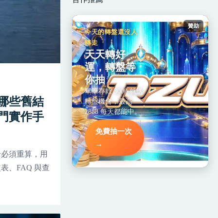
贊助
今天的轉盤還沒人
轉走
天天轉好
運，轉盤等
你抽
單筆存款 3000 就送
哪些舊結
轉盤機會，最高
2888 每天都能中。
門實作手
免費抽一次
→
論必須重算，用
、FAQ 與查