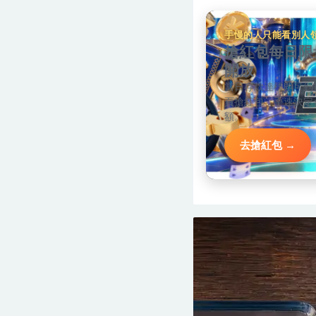
手慢的人只能看別人
搶紅包每日限
開放
當日存款達標即可到
頁搶紅包，手速決定
額。
去搶紅包 →