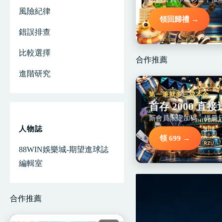
風險紀律
領回歸禮 →
錯誤排查
比較選擇
合作推薦
進階研究
第一筆就多三成本金
首存 2000 直接送
新會員限定加碼，碼量
人物誌
領 699 →
88WIN娛樂城-期望進球誌
編輯室
合作推薦