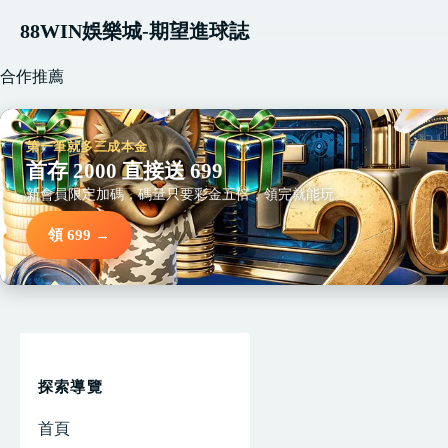
88WIN娛樂城-期望進球誌
合作推薦
第一筆就多三成本金
首存 2000 直接送 699
新會員限定加碼，碼量只要彩金五倍，領完就能玩。
領 699 →
探索導覽
首頁