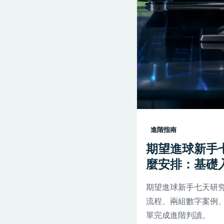
進階指南
期望進球新手
麼安排：基礎
期望進球新手七天研
流程、兩組數字案例、
單完成進階判讀。