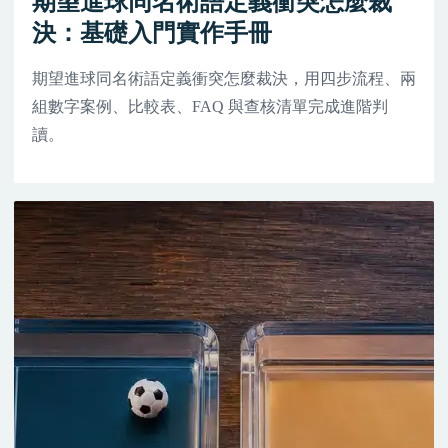
期望進球同名術語定義衝突怎麼裁
決：基礎入門實作手冊
期望進球同名術語定義衝突怎麼裁決，用四步流程、兩
組數字案例、比較表、FAQ 與查核清單完成進階判
讀。