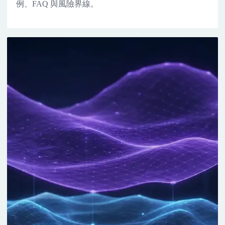
例、FAQ 與風險界線。