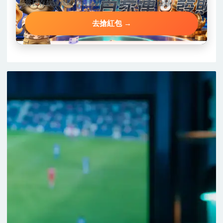
當日存款達標即可到首頁搶紅包，手速決定金額。
去搶紅包 →