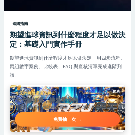
進階指南
期望進球資訊到什麼程度才足以做決
定：基礎入門實作手冊
期望進球資訊到什麼程度才足以做決定，用四步流程、
兩組數字案例、比較表、FAQ 與查核清單完成進階判
讀。
贊助
今天的轉盤還沒人轉走
天天轉好運，轉盤等你抽
單筆存款 3000 就送轉盤機會，最高 2888 每天都能中。
免費抽一次 →