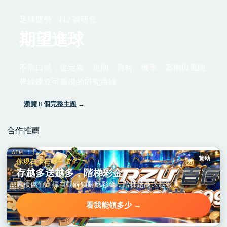
足球盤勢 · 112 篇研究
期望進球
不靠口號，從定義、規則、資料、機率、案例與風險
界線建立可重現的研究路線。
瀏覽 8 個完整主題 →
合作推薦
贊助
你現在卡在哪一階？
存越多送越多，階梯彩金
累積儲值達標自動解鎖對應彩金，階梯越高送越狠。
看我能領多少 →