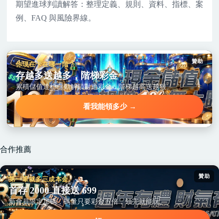
期望進球判讀解答：整理定義、規則、資料、指標、案
例、FAQ 與風險界線。
贊助
你現在卡在哪一階？
存越多送越多，階梯彩金
累積儲值達標自動解鎖對應彩金，階梯越高送越狠。
看我能領多少 →
合作推薦
贊助
第一筆就多三成本金
首存 2000 直接送 699
新會員限定加碼，碼量只要彩金五倍，領完就能玩。