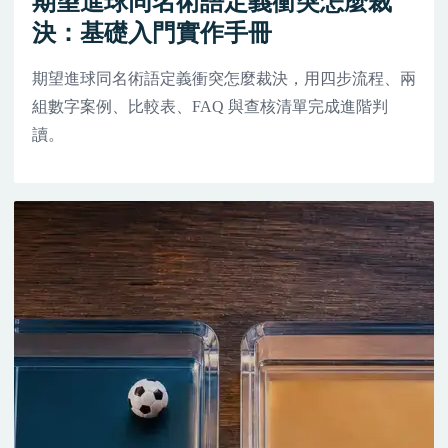
期望進球同名術語定義衝突怎麼裁
決：基礎入門實作手冊
期望進球同名術語定義衝突怎麼裁決，用四步流程、兩
組數字案例、比較表、FAQ 與查核清單完成進階判
讀。