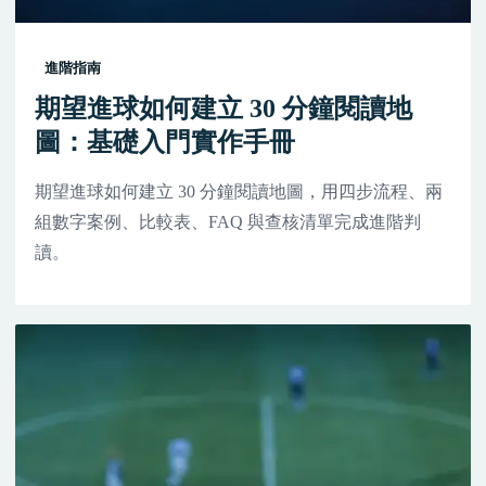
進階指南
期望進球如何建立 30 分鐘閱讀地
圖：基礎入門實作手冊
期望進球如何建立 30 分鐘閱讀地圖，用四步流程、兩
組數字案例、比較表、FAQ 與查核清單完成進階判
讀。