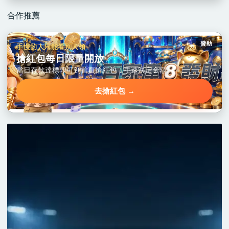
合作推薦
贊助
手慢的人只能看別人領
搶紅包每日限量開放
當日存款達標即可到首頁搶紅包，手速決定金額。
去搶紅包 →