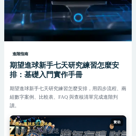
進階指南
期望進球新手七天研究練習怎麼安
排：基礎入門實作手冊
期望進球新手七天研究練習怎麼安排，用四步流程、兩
組數字案例、比較表、FAQ 與查核清單完成進階判
讀。
贊助
第一筆就多三成本金
首存 2000 直接送 699