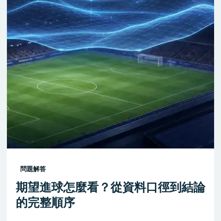
問題解答
期望進球怎麼看？從資料口徑到結論
的完整順序