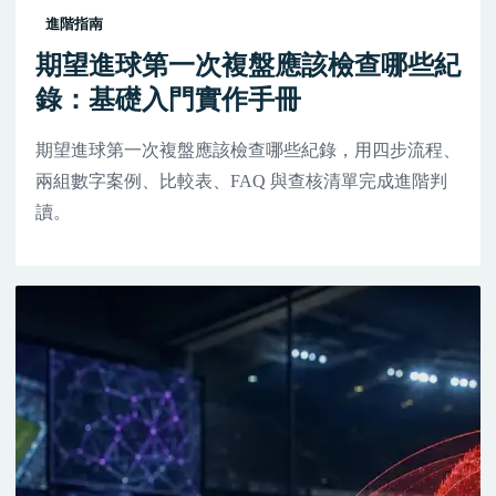
進階指南
期望進球第一次複盤應該檢查哪些紀
錄：基礎入門實作手冊
期望進球第一次複盤應該檢查哪些紀錄，用四步流程、
兩組數字案例、比較表、FAQ 與查核清單完成進階判
讀。