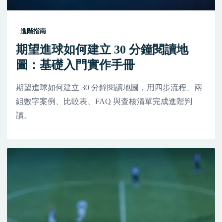
進階指南
期望進球如何建立 30 分鐘閱讀地
圖：基礎入門實作手冊
期望進球如何建立 30 分鐘閱讀地圖，用四步流程、兩
組數字案例、比較表、FAQ 與查核清單完成進階判
讀。