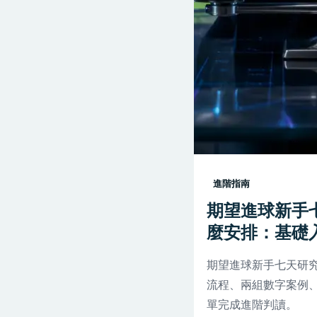
進階指南
期望進球新手
麼安排：基礎
期望進球新手七天研
流程、兩組數字案例、
單完成進階判讀。