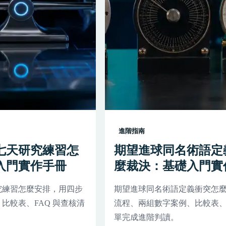
進階指南
七天研究練習怎
期望進球同名術語定
入門實作手冊
麼裁決：基礎入門實
究練習怎麼安排，用四步
期望進球同名術語定義衝突怎
比較表、FAQ 與查核清
流程、兩組數字案例、比較表、F
單完成進階判讀。