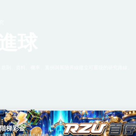
研究
進球
、規則、資料、機率、案例與風險界線建立可重現的研究路線。
階梯彩金
對應彩金，階梯越高送越狠。