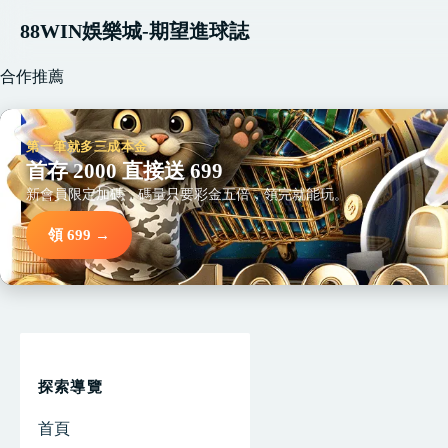
88WIN娛樂城-期望進球誌
合作推薦
第一筆就多三成本金
首存 2000 直接送 699
新會員限定加碼，碼量只要彩金五倍，領完就能玩。
領 699 →
探索導覽
首頁