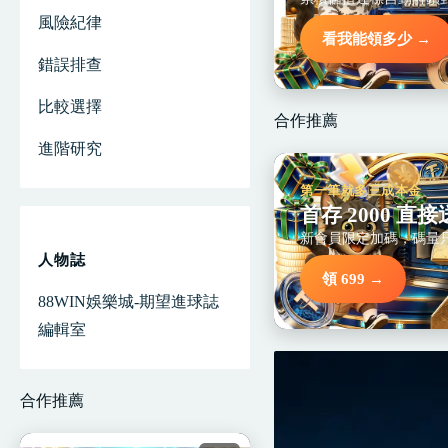
風險紀律
看我能領多少 →
錯誤排查
比較選擇
合作推薦
進階研究
第一筆就多三成本金
首存 2000 直接送
新會員限定加碼，碼量
人物誌
領 699 →
88WIN娛樂城-期望進球誌
編輯室
合作推薦