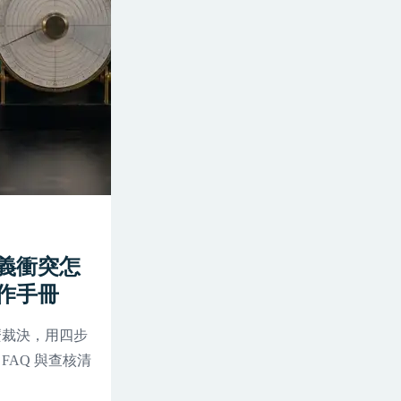
義衝突怎
作手冊
麼裁決，用四步
AQ 與查核清