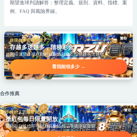
期望進球判讀解答：整理定義、規則、資料、指標、案
例、FAQ 與風險界線。
贊助
你現在卡在哪一階？
存越多送越多，階梯彩金
累積儲值達標自動解鎖對應彩金，階梯越高送越狠。
看我能領多少 →
合作推薦
贊助
手慢的人只能看別人領
搶紅包每日限量開放
當日存款達標即可到首頁搶紅包，手速決定金額。