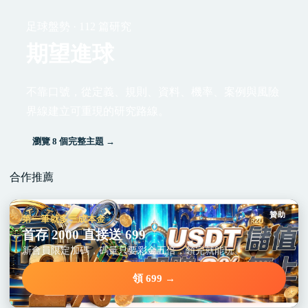
足球盤勢 · 112 篇研究
期望進球
不靠口號，從定義、規則、資料、機率、案例與風險
界線建立可重現的研究路線。
瀏覽 8 個完整主題 →
合作推薦
贊助
第一筆就多三成本金
首存 2000 直接送 699
新會員限定加碼，碼量只要彩金五倍，領完就能玩。
領 699 →