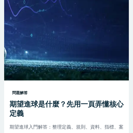
問題解答
期望進球是什麼？先用一頁弄懂核心
定義
期望進球入門解答：整理定義、規則、資料、指標、案