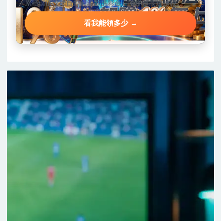
累積儲值達標自動解鎖對應彩金，階梯越高送越狠。
看我能領多少 →