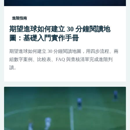
進階指南
期望進球如何建立 30 分鐘閱讀地
圖：基礎入門實作手冊
期望進球如何建立 30 分鐘閱讀地圖，用四步流程、兩
組數字案例、比較表、FAQ 與查核清單完成進階判
讀。