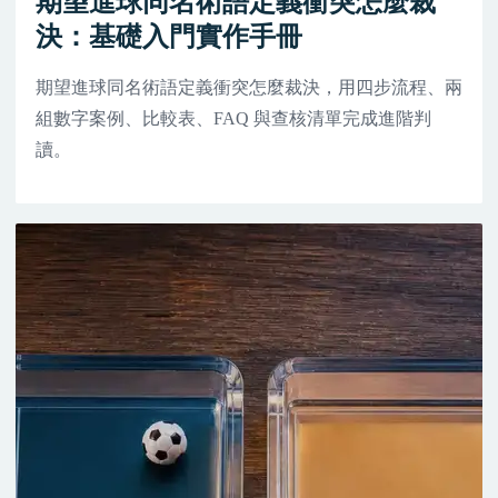
期望進球同名術語定義衝突怎麼裁
決：基礎入門實作手冊
期望進球同名術語定義衝突怎麼裁決，用四步流程、兩
組數字案例、比較表、FAQ 與查核清單完成進階判
讀。