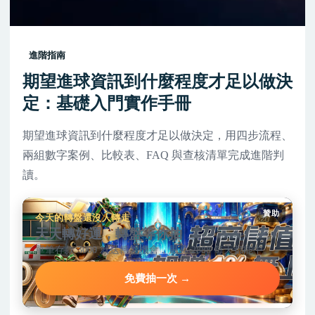
進階指南
期望進球資訊到什麼程度才足以做決
定：基礎入門實作手冊
期望進球資訊到什麼程度才足以做決定，用四步流程、
兩組數字案例、比較表、FAQ 與查核清單完成進階判
讀。
贊助
今天的轉盤還沒人轉走
天天轉好運，轉盤等你抽
單筆存款 3000 就送轉盤機會，最高 2888 每天都能中。
免費抽一次 →