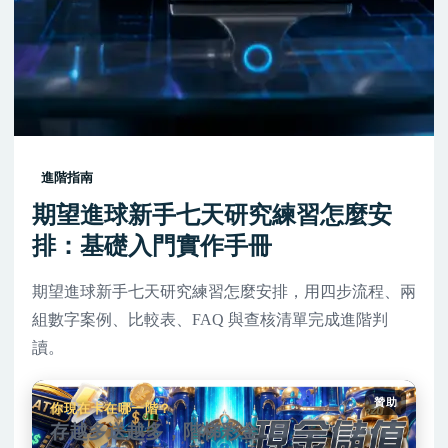
進階指南
期望進球新手七天研究練習怎麼安
排：基礎入門實作手冊
期望進球新手七天研究練習怎麼安排，用四步流程、兩
組數字案例、比較表、FAQ 與查核清單完成進階判
讀。
贊助
你現在卡在哪一階？
存越多送越多，階梯彩金