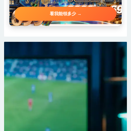
累積儲值達標自動解鎖對應彩金，階梯越高送越狠。
看我能領多少 →