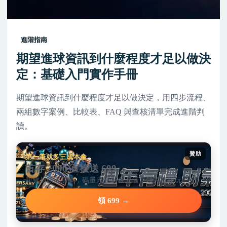
進階指南
期望進球資訊到什麼程度才足以做決
定：基礎入門實作手冊
期望進球資訊到什麼程度才足以做決定，用四步流程、
兩組數字案例、比較表、FAQ 與查核清單完成進階判
讀。
贊助
第一筆就多三成本金
首存 2000 直接送 699
新會員限定加碼，碼量只要彩金五倍，領完就能玩。
領 699 →