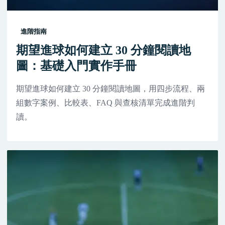
進階指南
期望進球如何建立 30 分鐘閱讀地
圖：基礎入門實作手冊
期望進球如何建立 30 分鐘閱讀地圖，用四步流程、兩
組數字案例、比較表、FAQ 與查核清單完成進階判
讀。