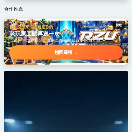
合作推薦
贊助
很久沒回來？這包是你的
老玩家回歸再送一次
回鍋會員專屬彩金，優惠頁面一鍵領取不用問客服。
領回歸禮 →