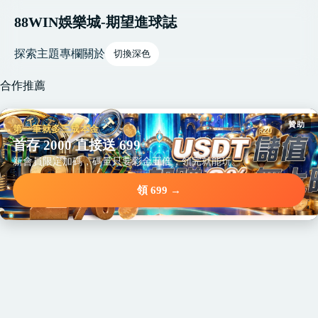
88WIN娛樂城-期望進球誌
探索
主題
專欄
關於
切換深色
合作推薦
贊助
第一筆就多三成本金
首存 2000 直接送 699
新會員限定加碼，碼量只要彩金五倍，領完就能玩。
領 699 →