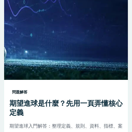
問題解答
期望進球是什麼？先用一頁弄懂核心
定義
期望進球入門解答：整理定義、規則、資料、指標、案