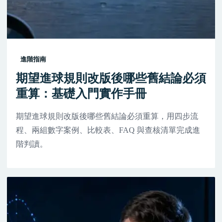
進階指南
期望進球規則改版後哪些舊結論必須
重算：基礎入門實作手冊
期望進球規則改版後哪些舊結論必須重算，用四步流
程、兩組數字案例、比較表、FAQ 與查核清單完成進
階判讀。